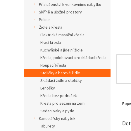
n
Příslušenství k venkovnímu nábytku
e
Skříně a úložné prostory
l
Police
Židle a křesla
Elektrická masážní křesla
Hrací křesla
Kuchyňské a jídelní židle
Křesla, polohovací a rozkládací křesla
Houpací křesla
Stoličky a barové židle
Skládací židle a stoličky
Lenošky
Křesla bez područek
Křesla pro sezení na zemi
Popi
Sedací vaky a pytle
Kancelářský nábytek
Det
Taburety