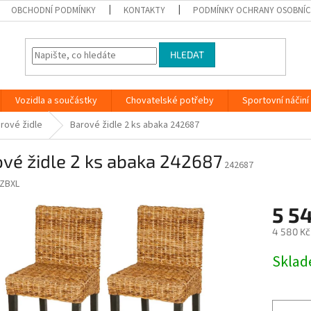
OBCHODNÍ PODMÍNKY
KONTAKTY
PODMÍNKY OCHRANY OSOBNÍC
HLEDAT
Vozidla a součástky
Chovatelské potřeby
Sportovní náčiní
arové židle
Barové židle 2 ks abaka 242687
vé židle 2 ks abaka 242687
242687
ZBXL
5 5
4 580 Kč
Měrná
Skla
cena: