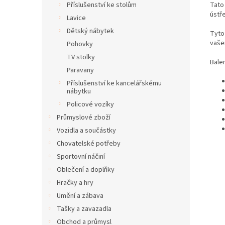
Tato
Příslušenství ke stolům
ústř
Lavice
Dětský nábytek
Tyto
vaše
Pohovky
TV stolky
Balen
Paravany
Příslušenství ke kancelářskému
nábytku
Policové vozíky
Průmyslové zboží
Vozidla a součástky
Chovatelské potřeby
Sportovní náčiní
Oblečení a doplňky
Hračky a hry
Umění a zábava
Tašky a zavazadla
Obchod a průmysl