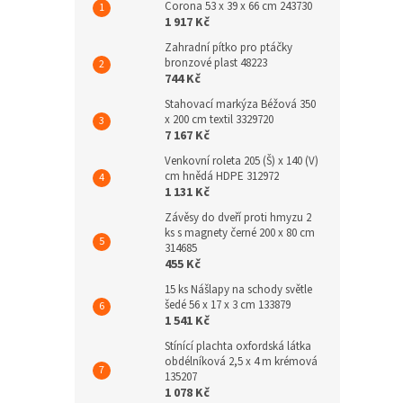
Corona 53 x 39 x 66 cm 243730
1 917 Kč
Zahradní pítko pro ptáčky
bronzové plast 48223
744 Kč
Stahovací markýza Béžová 350
x 200 cm textil 3329720
7 167 Kč
Venkovní roleta 205 (Š) x 140 (V)
cm hnědá HDPE 312972
1 131 Kč
Závěsy do dveří proti hmyzu 2
ks s magnety černé 200 x 80 cm
314685
455 Kč
15 ks Nášlapy na schody světle
šedé 56 x 17 x 3 cm 133879
1 541 Kč
Stínící plachta oxfordská látka
obdélníková 2,5 x 4 m krémová
135207
1 078 Kč