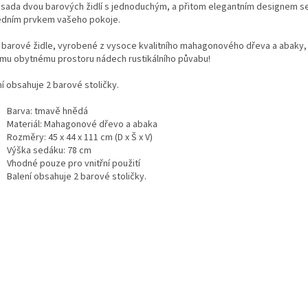
 sada dvou barových židlí s jednoduchým, a přitom elegantním designem s
edním prvkem vašeho pokoje.
 barové židle, vyrobené z vysoce kvalitního mahagonového dřeva a abaky,
mu obytnému prostoru nádech rustikálního půvabu!
í obsahuje 2 barové stoličky.
Barva: tmavě hnědá
Materiál: Mahagonové dřevo a abaka
Rozměry: 45 x 44 x 111 cm (D x Š x V)
Výška sedáku: 78 cm
Vhodné pouze pro vnitřní použití
Balení obsahuje 2 barové stoličky.