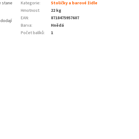
e stane
Kategorie
:
Stoličky a barové židle
Hmotnost
:
22 kg
EAN
:
8718475957607
 dodají
Barva
:
Hnědá
Počet balíků
:
1