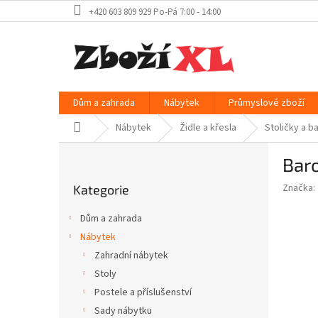
Přejít
+420 603 809 929 Po-Pá 7:00 - 14:00
na
obsah
Dům a zahrada
Nábytek
Průmyslové zboží
Domů
Nábytek
Židle a křesla
Stoličky a b
P
Baro
o
Přeskočit
s
Značka:
Kategorie
kategorie
t
r
Dům a zahrada
a
Nábytek
n
Zahradní nábytek
n
í
Stoly
p
Postele a příslušenství
a
Sady nábytku