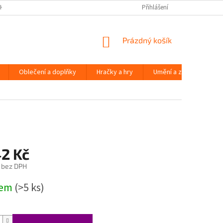
H ÚDAJŮ
Přihlášení
NÁKUPNÍ
Prázdný košík
KOŠÍK
Oblečení a doplňky
Hračky a hry
Umění a zábava
42 Kč
 bez DPH
dem
(>5 ks)