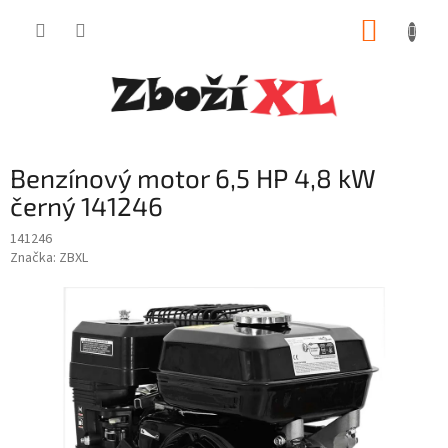
Přejít
NÁKUP
na
obsah
KOŠÍK
Benzínový motor 6,5 HP 4,8 kW
černý 141246
141246
Značka:
ZBXL