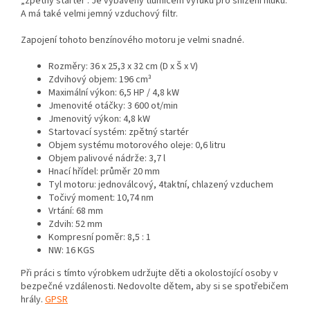
„zpětný startér". Je vybavený tlumičem výfuku pro snížení hluku.
A má také velmi jemný vzduchový filtr.
Zapojení tohoto benzínového motoru je velmi snadné.
Rozměry: 36 x 25,3 x 32 cm (D x Š x V)
Zdvihový objem: 196 cm³
Maximální výkon: 6,5 HP / 4,8 kW
Jmenovité otáčky: 3 600 ot/min
Jmenovitý výkon: 4,8 kW
Startovací systém: zpětný startér
Objem systému motorového oleje: 0,6 litru
Objem palivové nádrže: 3,7 l
Hnací hřídel: průměr 20 mm
Tyl motoru: jednoválcový, 4taktní, chlazený vzduchem
Točivý moment: 10,74 nm
Vrtání: 68 mm
Zdvih: 52 mm
Kompresní poměr: 8,5 : 1
NW: 16 KGS
Při práci s tímto výrobkem udržujte děti a okolostojící osoby v
bezpečné vzdálenosti. Nedovolte dětem, aby si se spotřebičem
hrály.
GPSR