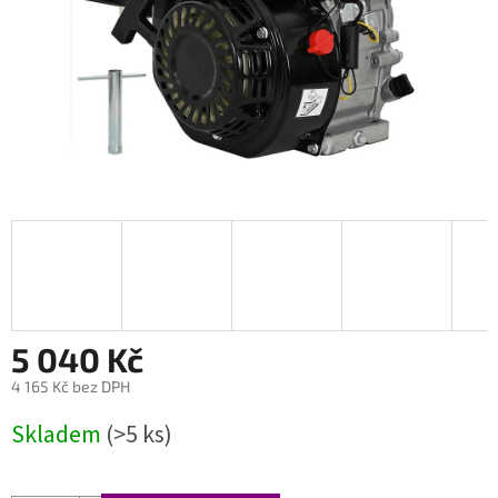
5 040 Kč
4 165 Kč bez DPH
Měrná
Skladem
(>5 ks)
cena: