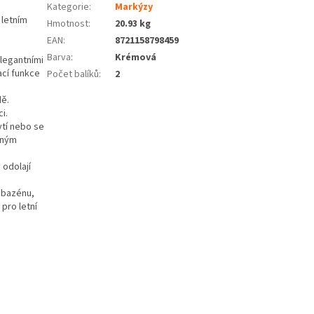
Kategorie
:
Markýzy
 letním
Hmotnost
:
20.93 kg
EAN
:
8721158798459
Barva
:
Krémová
legantními
ací funkce
Počet balíků
:
2
dě.
i.
tí nebo se
zným
 odolají
u bazénu,
 pro letní