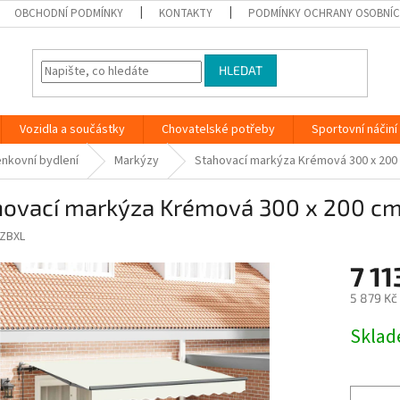
OBCHODNÍ PODMÍNKY
KONTAKTY
PODMÍNKY OCHRANY OSOBNÍC
HLEDAT
Vozidla a součástky
Chovatelské potřeby
Sportovní náčiní
nkovní bydlení
Markýzy
Stahovací markýza Krémová 300 x 200 
hovací markýza Krémová 300 x 200 cm
ZBXL
7 11
5 879 Kč
Měrná
Skla
cena: