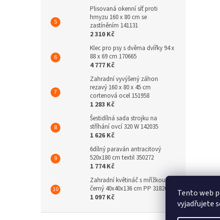
Plisovaná okenní síť proti
hmyzu 160 x 80 cm se
zastíněním 141131
2 310 Kč
Klec pro psy s dvěma dvířky 94 x
88 x 69 cm 170665
4 777 Kč
Zahradní vyvýšený záhon
rezavý 160 x 80 x 45 cm
cortenová ocel 151958
1 283 Kč
Šestidílná sada strojku na
stříhání ovcí 320 W 142035
1 626 Kč
6dílný paraván antracitový
520x180 cm textil 350272
1 774 Kč
Zahradní květináč s mřížkou
černý 40x40x136 cm PP 318269
Tento web p
1 097 Kč
vyjadřujete s
Z