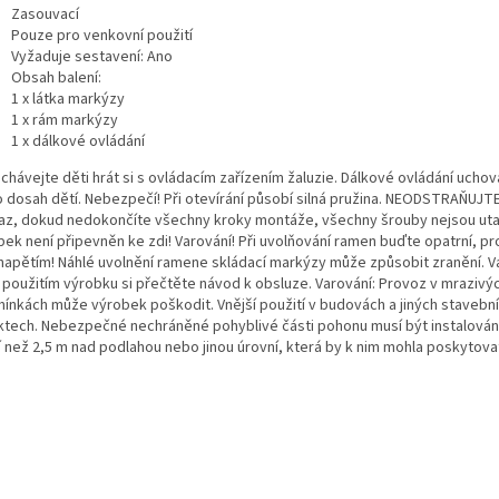
Zasouvací
Pouze pro venkovní použití
Vyžaduje sestavení: Ano
Obsah balení:
1 x látka markýzy
1 x rám markýzy
1 x dálkové ovládání
chávejte děti hrát si s ovládacím zařízením žaluzie. Dálkové ovládání uchov
 dosah dětí. Nebezpečí! Při otevírání působí silná pružina. NEODSTRAŇUJT
az, dokud nedokončíte všechny kroky montáže, všechny šrouby nejsou ut
bek není připevněn ke zdi! Varování! Při uvolňování ramen buďte opatrní, pr
napětím! Náhlé uvolnění ramene skládací markýzy může způsobit zranění. V
 použitím výrobku si přečtěte návod k obsluze. Varování: Provoz v mrazivý
ínkách může výrobek poškodit. Vnější použití v budovách a jiných stavebn
ktech. Nebezpečné nechráněné pohyblivé části pohonu musí být instalová
í než 2,5 m nad podlahou nebo jinou úrovní, která by k nim mohla poskytovat