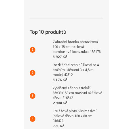
Top 10 produktů
Zahradní branka antracitová
100 x 75 cm ocelová
bambusová konstrukce 153178
3 927 Kč
Rozkládací stan nůžkový se 4
bočními stěnami 3 x 4,5 m
modrý 42512
3 176 Kč
Vyvýšený záhon s treláží
85x38x150 cm masivní akáciové
dřevo 316542
2 904 Kč
Trelážové ploty 5 ks masivní
jedlové dřevo 180 x 80 cm
316422
771 Kč