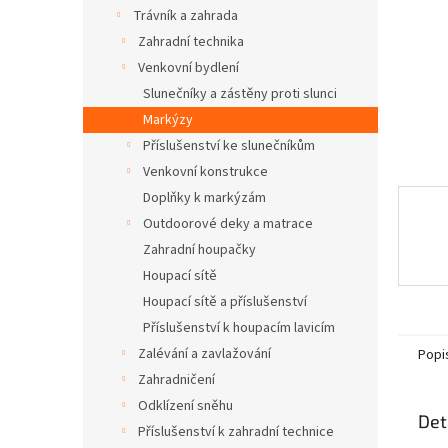
n
Trávník a zahrada
e
Zahradní technika
l
Venkovní bydlení
Slunečníky a zástěny proti slunci
Markýzy
Příslušenství ke slunečníkům
Venkovní konstrukce
Doplňky k markýzám
Outdoorové deky a matrace
Zahradní houpačky
Houpací sítě
Houpací sítě a příslušenství
Příslušenství k houpacím lavicím
Zalévání a zavlažování
Popi
Zahradničení
Odklízení sněhu
Det
Příslušenství k zahradní technice