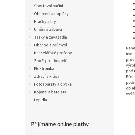
Sportovní náčiní
Oblečení a doplňky
Hračky a hry
Umění a zábava
Tašky a zavazadla
Obchod a průmysl
Nene
Kancelářské potřeby
mimo
prov
Zboží pro dospělé
výro
Elektronika
pod 
Zdraví a krása
Před
podm
Fotoaparáty a optika
obje
Kojenci a batolata
vyšš
Lepidla
Přijímáme online platby