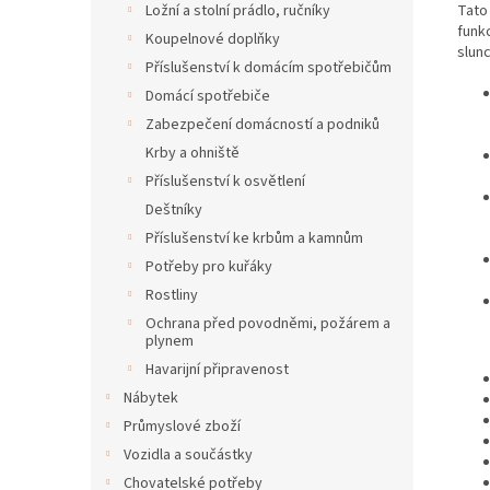
Tato
Ložní a stolní prádlo, ručníky
funkc
Koupelnové doplňky
slun
Příslušenství k domácím spotřebičům
Domácí spotřebiče
Zabezpečení domácností a podniků
Krby a ohniště
Příslušenství k osvětlení
Deštníky
Příslušenství ke krbům a kamnům
Potřeby pro kuřáky
Rostliny
Ochrana před povodněmi, požárem a
plynem
Havarijní připravenost
Nábytek
Průmyslové zboží
Vozidla a součástky
Chovatelské potřeby