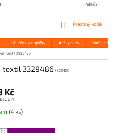
H ÚDAJŮ
Přihlášení
NÁKUPNÍ
Prázdný košík
KOŠÍK
Oblečení a doplňky
Hračky a hry
Umění a zábava
cm textil 3329486
 textil 3329486
3329486
3 Kč
 bez DPH
dem
(4 ks)