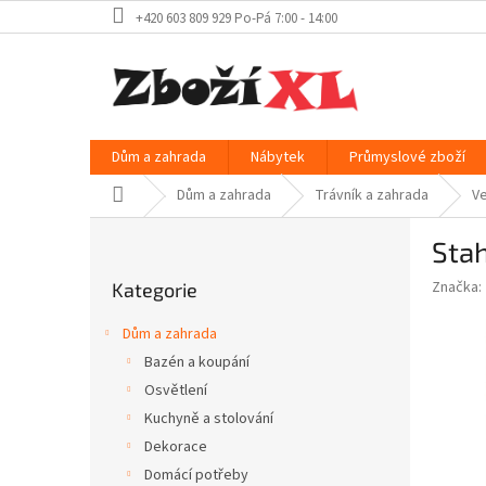
Přejít
+420 603 809 929 Po-Pá 7:00 - 14:00
na
obsah
Dům a zahrada
Nábytek
Průmyslové zboží
Domů
Dům a zahrada
Trávník a zahrada
Ve
P
Sta
o
Přeskočit
s
Značka:
Kategorie
kategorie
t
r
Dům a zahrada
a
Bazén a koupání
n
Osvětlení
n
í
Kuchyně a stolování
p
Dekorace
a
Domácí potřeby