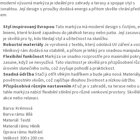
 moderní výsuvná markýza je ideální pro zahrady a terasy a spojuje styl s
ionalitou. Její design s proužky dodává energii a přitom skvěle chrání před
cem.
Styl inspirovaný Evropou
Tato markýza má moderní design s čistými, e
liniemi, které krásně zapadnou do jakékoli terasy nebo patia. Její zasouv
je skvělá pro ty, kdo hledají styl a užitečnost na sluníčku.
Robustní materiály
Je vyrobená z textilu, který odolává UV záření a vo
Hliníkový rám dodává na stabilitě, a přitom je lehký pro snadnou manipulac
Flexibilní funkčnost
Markýza se snadno rozprostře pro maximální pokry
zasune, když se nevyužívá. Tato vlastnost je skvělá pro přizpůsobení rů
úrovním slunečního svitu, což zvyšuje pohodlí a praktickost.
Snadná údržba
Stačí ji otřít vlhkým hadříkem a bude jako nová. Materiály
povětrnostním vlivům, což zajišťuje dlouhou životnost a nízkou údržbu.
Přizpůsobivá různým nastavením
Ať už je v zahradě, na terase nebo 
tahle markýza nabízí flexibilní stínění pro různé venkovní prostory. Skvělé
akce nebo relaxaci.
Barva: Krémová
Barva rámu: Bílá
Materiál: Textil
Materiál rámu: Hliník
Úprava rámu: Natírání
Velikost: 300 x 200 cm