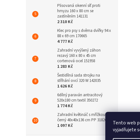
Plisovaná okenní síť proti
hmyzu 160 x 80 cm se
zastíněním 141131
2 310 Kč
Klec pro psy s dvěma dvířky 94 x
88 x 69 cm 170665
4 777 Kč
Zahradní vyvýšený záhon
rezavý 160 x 80 x 45 cm
cortenová ocel 151958
1 283 Kč
Šestidílná sada strojku na
stříhání ovcí 320 W 142035
1 626 Kč
6dílný paraván antracitový
520x180 cm textil 350272
1 774 Kč
Zahradní květináč s mřížkou
černý 40x40x136 cm PP 318269
Tento web p
1 097 Kč
vyjadřujete s
Z