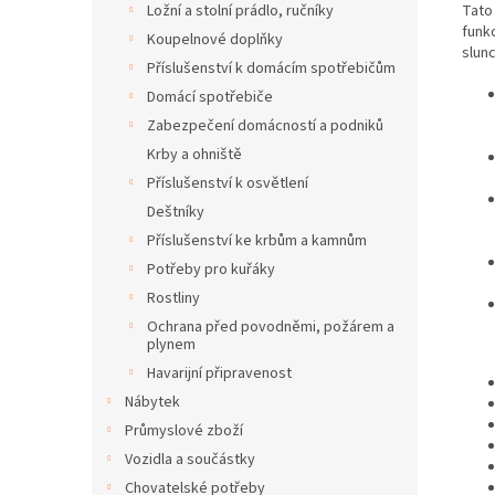
Tato
Ložní a stolní prádlo, ručníky
funkc
Koupelnové doplňky
slun
Příslušenství k domácím spotřebičům
Domácí spotřebiče
Zabezpečení domácností a podniků
Krby a ohniště
Příslušenství k osvětlení
Deštníky
Příslušenství ke krbům a kamnům
Potřeby pro kuřáky
Rostliny
Ochrana před povodněmi, požárem a
plynem
Havarijní připravenost
Nábytek
Průmyslové zboží
Vozidla a součástky
Chovatelské potřeby