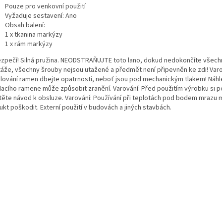
Pouze pro venkovní použití
Vyžaduje sestavení: Ano
Obsah balení:
1 x tkanina markýzy
1 x rám markýzy
zpečí! Silná pružina. NEODSTRAŇUJTE toto lano, dokud nedokončíte všech
áže, všechny šrouby nejsou utažené a předmět není připevněn ke zdi! Varov
lování ramen dbejte opatrnosti, neboť jsou pod mechanickým tlakem! Náhl
dacího ramene může způsobit zranění. Varování: Před použitím výrobku si p
těte návod k obsluze. Varování: Používání při teplotách pod bodem mrazu
kt poškodit. Externí použití v budovách a jiných stavbách.