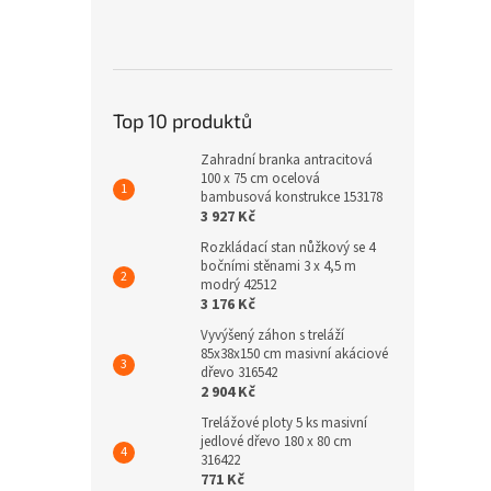
Top 10 produktů
Zahradní branka antracitová
100 x 75 cm ocelová
bambusová konstrukce 153178
3 927 Kč
Rozkládací stan nůžkový se 4
bočními stěnami 3 x 4,5 m
modrý 42512
3 176 Kč
Vyvýšený záhon s treláží
85x38x150 cm masivní akáciové
dřevo 316542
2 904 Kč
Trelážové ploty 5 ks masivní
jedlové dřevo 180 x 80 cm
316422
771 Kč