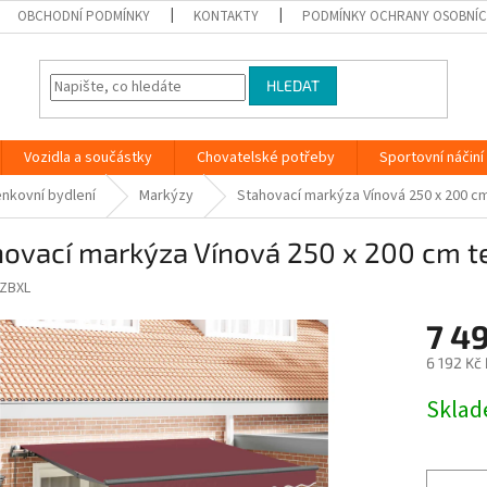
OBCHODNÍ PODMÍNKY
KONTAKTY
PODMÍNKY OCHRANY OSOBNÍC
HLEDAT
Vozidla a součástky
Chovatelské potřeby
Sportovní náčiní
nkovní bydlení
Markýzy
Stahovací markýza Vínová 250 x 200 cm
ovací markýza Vínová 250 x 200 cm t
ZBXL
7 4
6 192 Kč
Měrná
Skla
cena: