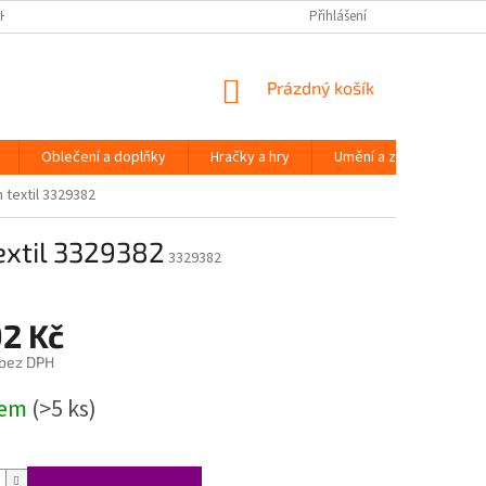
H ÚDAJŮ
Přihlášení
NÁKUPNÍ
Prázdný košík
KOŠÍK
Oblečení a doplňky
Hračky a hry
Umění a zábava
 textil 3329382
extil 3329382
3329382
92 Kč
 bez DPH
dem
(>5 ks)