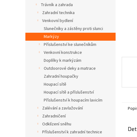
n
Trávník a zahrada
e
Zahradní technika
l
Venkovní bydlení
Slunečníky a zástěny proti slunci
Markýzy
Příslušenství ke slunečníkům
Venkovní konstrukce
Doplňky k markýzám
Outdoorové deky a matrace
Zahradní houpačky
Houpací sítě
Houpací sítě a příslušenství
Příslušenství k houpacím lavicím
Zalévání a zavlažování
Popi
Zahradničení
Odklízení sněhu
Det
Příslušenství k zahradní technice