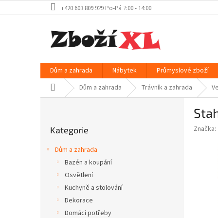
Přejít
+420 603 809 929 Po-Pá 7:00 - 14:00
na
obsah
Dům a zahrada
Nábytek
Průmyslové zboží
Domů
Dům a zahrada
Trávník a zahrada
Ve
P
Stah
o
Přeskočit
s
Značka:
Kategorie
kategorie
t
r
Dům a zahrada
a
Bazén a koupání
n
Osvětlení
n
í
Kuchyně a stolování
p
Dekorace
a
Domácí potřeby