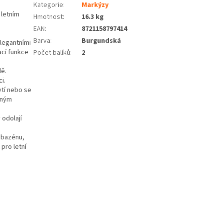
Kategorie
:
Markýzy
 letním
Hmotnost
:
16.3 kg
EAN
:
8721158797414
Barva
:
Burgundská
legantními
ací funkce
Počet balíků
:
2
dě.
i.
tí nebo se
zným
 odolají
u bazénu,
 pro letní