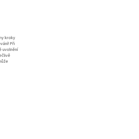
ny kroky
ání! Při
é uvolnění
ečlivě
 může