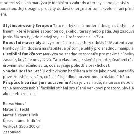
 moderní výsuvná markýza je ideální pro zahrady a terasy a spojuje styl s
ionalitou. Její design s proužky dodává energii a přitom skvěle chrání před
cem.
Styl inspirovaný Evropou
Tato markýza má moderní design s čistými, e
liniemi, které krásně zapadnou do jakékoli terasy nebo patia. Její zasouv
je skvělá pro ty, kdo hledají styl a užitečnost na sluníčku.
Robustní materiály
Je vyrobená z textilu, který odolává UV záření a vo
Hliníkový rám dodává na stabilitě, a přitom je lehký pro snadnou manipulac
Flexibilní funkčnost
Markýza se snadno rozprostře pro maximální pokry
zasune, když se nevyužívá. Tato vlastnost je skvělá pro přizpůsobení rů
úrovním slunečního svitu, což zvyšuje pohodlí a praktickost.
Snadná údržba
Stačí ji otřít vlhkým hadříkem a bude jako nová. Materiály
povětrnostním vlivům, což zajišťuje dlouhou životnost a nízkou údržbu.
Přizpůsobivá různým nastavením
Ať už je v zahradě, na terase nebo 
tahle markýza nabízí flexibilní stínění pro různé venkovní prostory. Skvělé
akce nebo relaxaci.
Barva: Vínová
Materiál: Textil
Materiál rámu: Hliník
Úprava rámu: Natírání
Velikost: 250 x 200 cm
Zasouvací