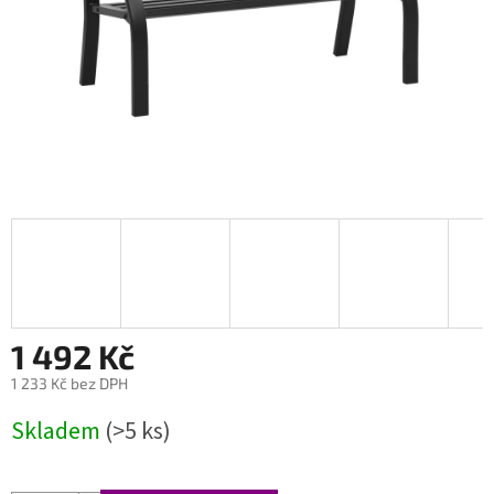
1 492 Kč
1 233 Kč bez DPH
Měrná
Skladem
(>5 ks)
cena: