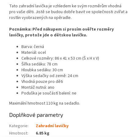
Tato zahradní lavička je vzhledem ke svým rozměrům vhodná
pro vaše děti. Jistě se budou dobře bavit ve společnosti zvířat a
rostlin vyobrazených na opěradle.
Poznámka: Před nákupem si prosím ověřte rozměry
lavičky, protože jde o dětskou lavičku.
Barva: černá
Materiál: ocel
Celkové rozměry: 86 x 41 x 53 cm (Š x H x V)
Šířka sedáku: 78 cm
Hloubka sedáku: 30 cm
Výška sedačky od země: 24 cm
Vhodná pouze pro děti
Montáž nutná: ano
Poduška je součástí balení: ne
Maximální hmotnost 110 kg na sedadlo.
Doplňkové parametry
Kategorie
:
Zahradní lavičky
Hmotnost
:
6.85 kg