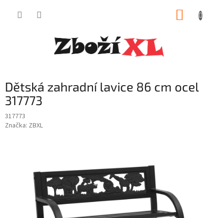
Přejít
NÁKUP
na
obsah
KOŠÍK
Dětská zahradní lavice 86 cm ocel
317773
317773
Značka:
ZBXL