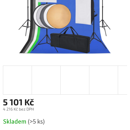
5 101 Kč
4 216 Kč bez DPH
Měrná
Skladem
(>5 ks)
cena: