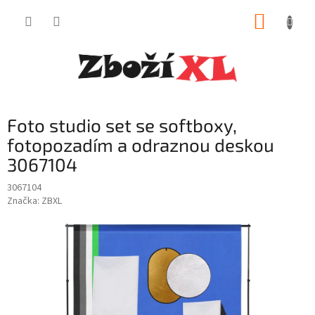
Přejít
NÁKUP
na
obsah
KOŠÍK
Foto studio set se softboxy,
fotopozadím a odraznou deskou
3067104
3067104
Značka:
ZBXL