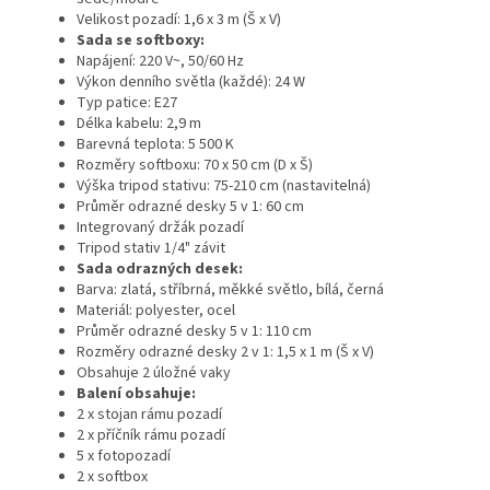
Velikost pozadí: 1,6 x 3 m (Š x V)
Sada se softboxy:
Napájení: 220 V~, 50/60 Hz
Výkon denního světla (každé): 24 W
Typ patice: E27
Délka kabelu: 2,9 m
Barevná teplota: 5 500 K
Rozměry softboxu: 70 x 50 cm (D x Š)
Výška tripod stativu: 75-210 cm (nastavitelná)
Průměr odrazné desky 5 v 1: 60 cm
Integrovaný držák pozadí
Tripod stativ 1/4" závit
Sada odrazných desek:
Barva: zlatá, stříbrná, měkké světlo, bílá, černá
Materiál: polyester, ocel
Průměr odrazné desky 5 v 1: 110 cm
Rozměry odrazné desky 2 v 1: 1,5 x 1 m (Š x V)
Obsahuje 2 úložné vaky
Balení obsahuje:
2 x stojan rámu pozadí
2 x příčník rámu pozadí
5 x fotopozadí
2 x softbox