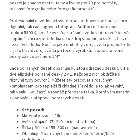
pozadí je snadno nastavitelný a lze ho použít pro portréty,
reklamní fotografie nebo fotografie produktů.
Profesionální osvětlovací systém se softboxem se hodí jak pro
digitální, tak i analogovou fotografii. Softbox má barevnou
teplotu 5500 K, tzn. že vyzařuje krásné světlo v přirozené barvě
a optimálním rozpětí. Jedná se o zdroj studeného světla, takže
nezahřívá studio. Hodí se jako druhotný zdroj světla pro portréty
či jako hlavní zdroj světla při focení výrobků. Tripod stativ má
běžný závit o průměru 1/4''.
Sada odrazných desek obsahuje kulatou odraznou desku 5 v 1 a
dvě eliptické odrazné desky 2 v 1. Každou z nich obdržíte s
různými typy povrchů. Můžete tak pracovat s rozličnými
kombinacemi pro teplejší či chladnější světlo, a to jak vevnitř,
tak venku. Součástí je rovněž přenosná taška, která vám usnadní
skladování a přepravu odrazných desek.
Set pozadí:
Materiál pozadí: Látka
Výška stojanů: 75–210 cm (nastavitelná)
Šířka příčníku: 155–300 cm (nastavitelná)
Obsahuje 5 barevných pozadí: zelené/černé/bílé/
šedé/modré