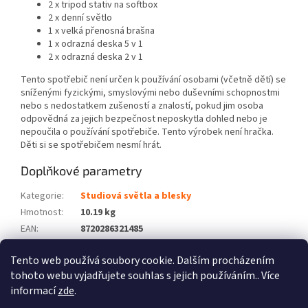
2 x tripod stativ na softbox
2 x denní světlo
1 x velká přenosná brašna
1 x odrazná deska 5 v 1
2 x odrazná deska 2 v 1
Tento spotřebič není určen k používání osobami (včetně dětí) se
sníženými fyzickými, smyslovými nebo duševními schopnostmi
nebo s nedostatkem zušeností a znalostí, pokud jim osoba
odpovědná za jejich bezpečnost neposkytla dohled nebo je
nepoučila o používání spotřebiče. Tento výrobek není hračka.
Děti si se spotřebičem nesmí hrát.
Doplňkové parametry
Kategorie
:
Studiová světla a blesky
Hmotnost
:
10.19 kg
EAN
:
8720286321485
Barva
:
Vícebarevný
Tento web používá soubory cookie. Dalším procházením
Počet balíků
:
2
tohoto webu vyjadřujete souhlas s jejich používáním.. Více
informací
zde
.
Z