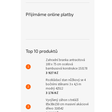
Přijímáme online platby
Top 10 produktů
Zahradní branka antracitová
100 x 75 cm ocelová
bambusová konstrukce 153178
3 927 Kč
Rozkládací stan nůžkový se 4
bočními stěnami 3 x 4,5 m
modrý 42512
3 176 Kč
Vyvýšený záhon s treláží
85x38x150 cm masivní akáciové
dřevo 316542