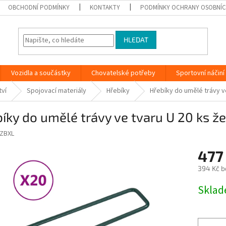
OBCHODNÍ PODMÍNKY
KONTAKTY
PODMÍNKY OCHRANY OSOBNÍC
HLEDAT
Vozidla a součástky
Chovatelské potřeby
Sportovní náčiní
tví
Spojovací materiály
Hřebíky
Hřebíky do umělé trávy v
íky do umělé trávy ve tvaru U 20 ks ž
ZBXL
477
394 Kč b
Měrná
Skla
cena: