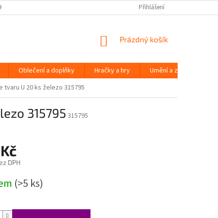
H ÚDAJŮ
Přihlášení
NÁKUPNÍ
Prázdný košík
KOŠÍK
Oblečení a doplňky
Hračky a hry
Umění a zábava
e tvaru U 20 ks železo 315795
elezo 315795
315795
 Kč
ez DPH
dem
(>5 ks)