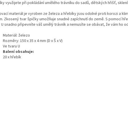
ky využijete při pokládání umělého trávníku do sadů, dětských hřišť, sklení
vací materiál je vyroben ze železa a hřebíky jsou odolné proti korozi a kl
ům. Zkosený tvar špičky umožňuje snadné zapíchnutí do země. S pomocí hře
u U snadno připevníte váš umělý trávník a nemusíte se obávat, že vám ho od
Materiál: železo
Rozměry: 150 x 35 x 4 mm (D x Š x V)
Ve tvaru U
Balení obsahuje:
20 x hřebík