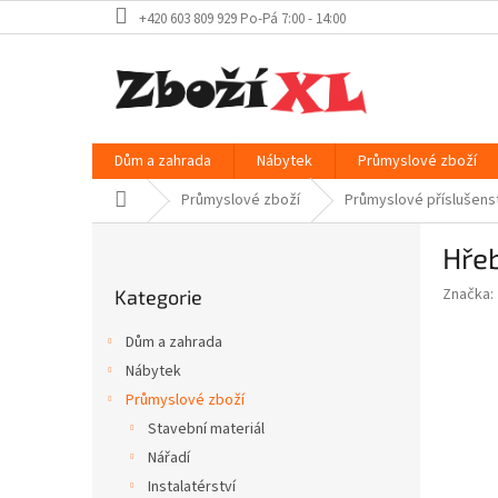
Přejít
+420 603 809 929 Po-Pá 7:00 - 14:00
na
obsah
Dům a zahrada
Nábytek
Průmyslové zboží
Domů
Průmyslové zboží
Průmyslové příslušens
P
Hřeb
o
Přeskočit
s
Značka:
Kategorie
kategorie
t
r
Dům a zahrada
a
Nábytek
n
Průmyslové zboží
n
í
Stavební materiál
p
Nářadí
a
Instalatérství