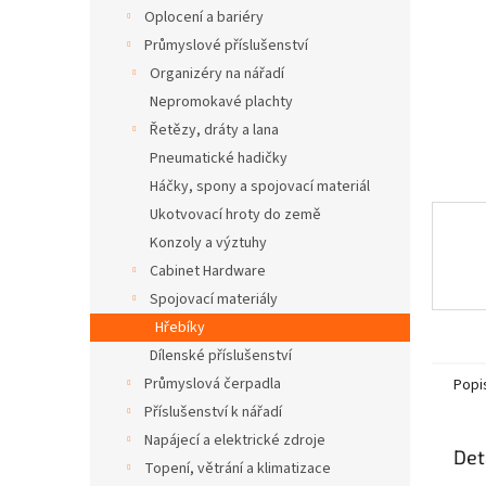
n
Oplocení a bariéry
e
Průmyslové příslušenství
l
Organizéry na nářadí
Nepromokavé plachty
Řetězy, dráty a lana
Pneumatické hadičky
Háčky, spony a spojovací materiál
Ukotvovací hroty do země
Konzoly a výztuhy
Cabinet Hardware
Spojovací materiály
Hřebíky
Dílenské příslušenství
Průmyslová čerpadla
Popi
Příslušenství k nářadí
Napájecí a elektrické zdroje
Det
Topení, větrání a klimatizace