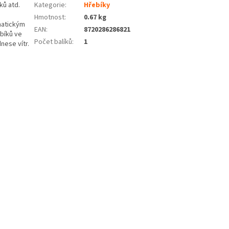
ků atd.
Kategorie
:
Hřebíky
Hmotnost
:
0.67 kg
imatickým
EAN
:
8720286286821
bíků ve
Počet balíků
:
1
nese vítr.