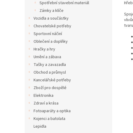
Hřebí
Spotřební stavební materiál
Zámky a klíče
Spojo
Vozidla a součástky
vliv
tvar
Chovatelské potřeby
Sportovní náčiní
Oblečení a doplňky
Hračky a hry
Umění a zábava
Tašky a zavazadla
Obchod a průmysl
Kancelářské potřeby
Zboží pro dospělé
Elektronika
Zdraví a krása
Fotoaparáty a optika
Kojenci a batolata
Lepidla