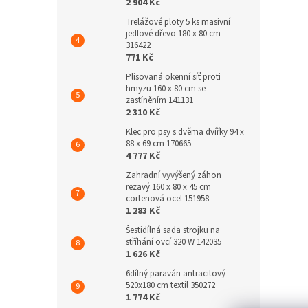
2 904 Kč
Trelážové ploty 5 ks masivní
jedlové dřevo 180 x 80 cm
316422
771 Kč
Plisovaná okenní síť proti
hmyzu 160 x 80 cm se
zastíněním 141131
2 310 Kč
Klec pro psy s dvěma dvířky 94 x
88 x 69 cm 170665
4 777 Kč
Zahradní vyvýšený záhon
rezavý 160 x 80 x 45 cm
cortenová ocel 151958
1 283 Kč
Šestidílná sada strojku na
stříhání ovcí 320 W 142035
1 626 Kč
6dílný paraván antracitový
520x180 cm textil 350272
1 774 Kč