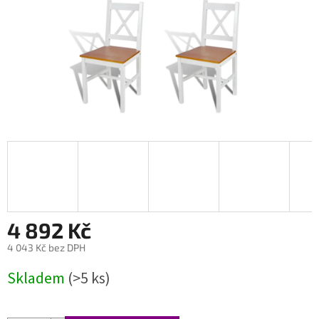
4 892 Kč
4 043 Kč bez DPH
Měrná
Skladem
(>5 ks)
cena: