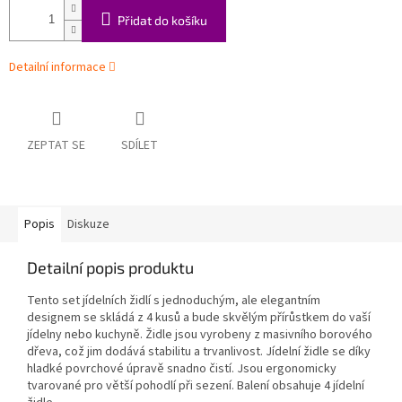
Přidat do košíku
Detailní informace
ZEPTAT SE
SDÍLET
Popis
Diskuze
Detailní popis produktu
Tento set jídelních židlí s jednoduchým, ale elegantním
designem se skládá z 4 kusů a bude skvělým přírůstkem do vaší
jídelny nebo kuchyně. Židle jsou vyrobeny z masivního borového
dřeva, což jim dodává stabilitu a trvanlivost. Jídelní židle se díky
hladké povrchové úpravě snadno čistí. Jsou ergonomicky
tvarované pro větší pohodlí při sezení. Balení obsahuje 4 jídelní