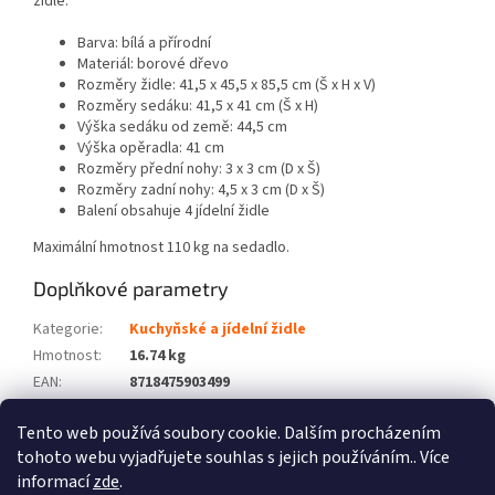
židle.
Barva: bílá a přírodní
Materiál: borové dřevo
Rozměry židle: 41,5 x 45,5 x 85,5 cm (Š x H x V)
Rozměry sedáku: 41,5 x 41 cm (Š x H)
Výška sedáku od země: 44,5 cm
Výška opěradla: 41 cm
Rozměry přední nohy: 3 x 3 cm (D x Š)
Rozměry zadní nohy: 4,5 x 3 cm (D x Š)
Balení obsahuje 4 jídelní židle
Maximální hmotnost 110 kg na sedadlo.
Doplňkové parametry
Kategorie
:
Kuchyňské a jídelní židle
Hmotnost
:
16.74 kg
EAN
:
8718475903499
Barva
:
Bílá
Tento web používá soubory cookie. Dalším procházením
Počet balíků
:
1
tohoto webu vyjadřujete souhlas s jejich používáním.. Více
informací
zde
.