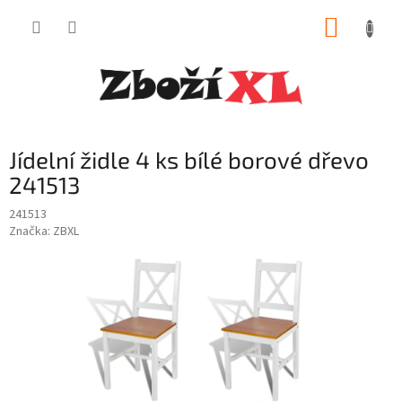
Přejít
NÁKUP
na
obsah
KOŠÍK
Jídelní židle 4 ks bílé borové dřevo
241513
241513
Značka:
ZBXL