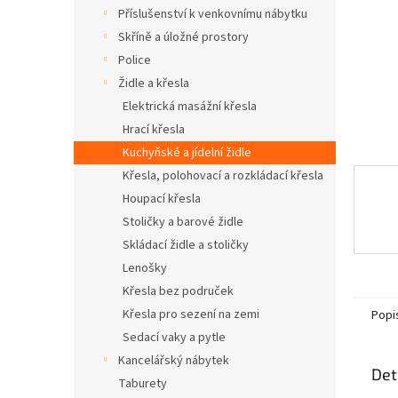
n
Příslušenství k venkovnímu nábytku
e
Skříně a úložné prostory
l
Police
Židle a křesla
Elektrická masážní křesla
Hrací křesla
Kuchyňské a jídelní židle
Křesla, polohovací a rozkládací křesla
Houpací křesla
Stoličky a barové židle
Skládací židle a stoličky
Lenošky
Křesla bez područek
Křesla pro sezení na zemi
Popi
Sedací vaky a pytle
Kancelářský nábytek
Det
Taburety