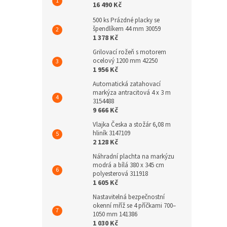
16 490 Kč
500 ks Prázdné placky se
špendlíkem 44 mm 30059
1 378 Kč
Grilovací rožeň s motorem
ocelový 1200 mm 42250
1 956 Kč
Automatická zatahovací
markýza antracitová 4 x 3 m
3154488
9 666 Kč
Vlajka Česka a stožár 6,08 m
hliník 3147109
2 128 Kč
Náhradní plachta na markýzu
modrá a bílá 380 x 345 cm
polyesterová 311918
1 605 Kč
Nastavitelná bezpečnostní
okenní mříž se 4 příčkami 700–
1050 mm 141386
1 030 Kč