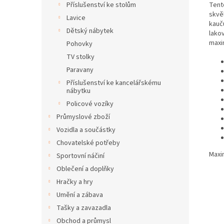
Tent
Příslušenství ke stolům
skvě
Lavice
kauč
Dětský nábytek
lako
maxim
Pohovky
TV stolky
Paravany
Příslušenství ke kancelářskému
nábytku
Policové vozíky
Průmyslové zboží
Vozidla a součástky
Chovatelské potřeby
Maxi
Sportovní náčiní
Oblečení a doplňky
Hračky a hry
Umění a zábava
Tašky a zavazadla
Obchod a průmysl