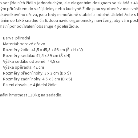
o set jídelních židlí s jednoduchým, ale elegantním designem se skládá z 4
lým přírůstkem do vaší jídelny nebo kuchyně.Židle jsou vyrobené z masivní
ukovníkového dřeva, jsou tedy mimořádně stabilní a odolné. Jídelní židle s
váním se také snadno čistí. Jsou navíc ergonomicky navrženy, aby vám pos
ální pohodlí.Balení obsahuje 4 jídelní židle.
Barva: přírodní
Materiál: borové dřevo
Rozměry židle: 41,5 x 45,5 x 86 cm (Š x H x V)
Rozměry sedáku: 41,5 x 39 cm (Š x H)
Výška sedáku od země: 44,5 cm
Výška opěradla: 42 cm
Rozměry přední nohy: 3 x 3 cm (D x Š)
Rozměry zadní nohy: 4,5 x 3 cm (D x Š)
Balení obsahuje 4 jídelní židle
mální hmotnost 110 kg na sedadlo.