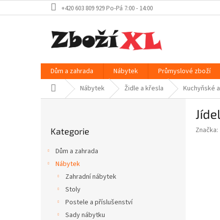
Přejít
+420 603 809 929 Po-Pá 7:00 - 14:00
na
obsah
Dům a zahrada
Nábytek
Průmyslové zboží
Domů
Nábytek
Židle a křesla
Kuchyňské a 
P
Jíde
o
Přeskočit
s
Značka:
Kategorie
kategorie
t
r
Dům a zahrada
a
Nábytek
n
Zahradní nábytek
n
í
Stoly
p
Postele a příslušenství
a
Sady nábytku