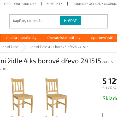
OBCHODNÍ PODMÍNKY
KONTAKTY
PODMÍNKY OCHRANY OSOBNÍC
HLEDAT
Vozidla a součástky
Chovatelské potřeby
Sportovní náčiní
jídelní židle
Jídelní židle 4 ks borové dřevo 241515
lní židle 4 ks borové dřevo 241515
241515
ZBXL
5 12
4 232 Kč
Měrná
Skla
cena: