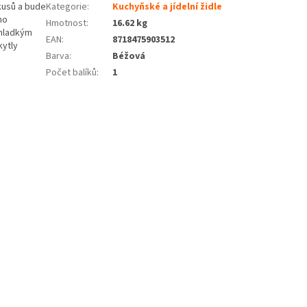
 kusů a bude
Kategorie
:
Kuchyňské a jídelní židle
ho
Hmotnost
:
16.62 kg
 hladkým
EAN
:
8718475903512
kytly
Barva
:
Béžová
Počet balíků
:
1