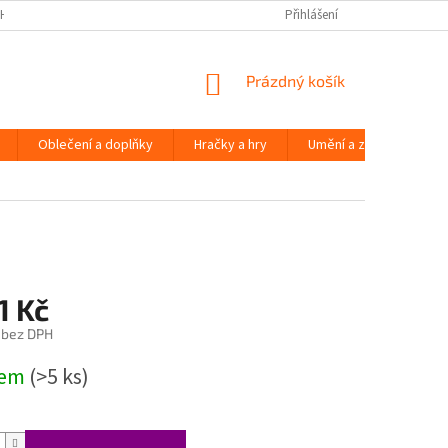
H ÚDAJŮ
Přihlášení
NÁKUPNÍ
Prázdný košík
KOŠÍK
Oblečení a doplňky
Hračky a hry
Umění a zábava
1 Kč
 bez DPH
dem
(>5 ks)