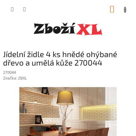
Přejít
NÁKUP
na
obsah
KOŠÍK
Jídelní židle 4 ks hnědé ohýbané
dřevo a umělá kůže 270044
270044
Značka:
ZBXL