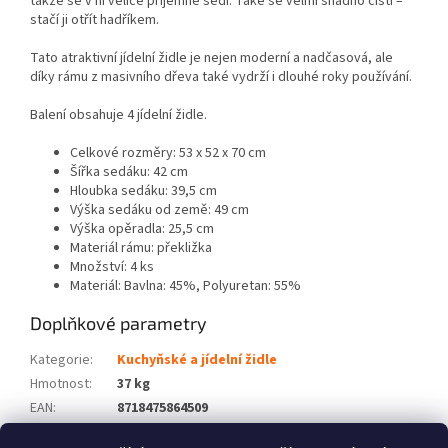
takže se v ní velice příjemně sedí. Také se velmi snadno čistí –
stačí ji otřít hadříkem.
Tato atraktivní jídelní židle je nejen moderní a nadčasová, ale
díky rámu z masivního dřeva také vydrží i dlouhé roky používání.
Balení obsahuje 4 jídelní židle.
Celkové rozměry: 53 x 52 x 70 cm
Šířka sedáku: 42 cm
Hloubka sedáku: 39,5 cm
Výška sedáku od země: 49 cm
Výška opěradla: 25,5 cm
Materiál rámu: překližka
Množství: 4 ks
Materiál: Bavlna: 45%, Polyuretan: 55%
Doplňkové parametry
Kategorie
:
Kuchyňské a jídelní židle
Hmotnost
:
37 kg
EAN
:
8718475864509
Barva
:
Hnědá