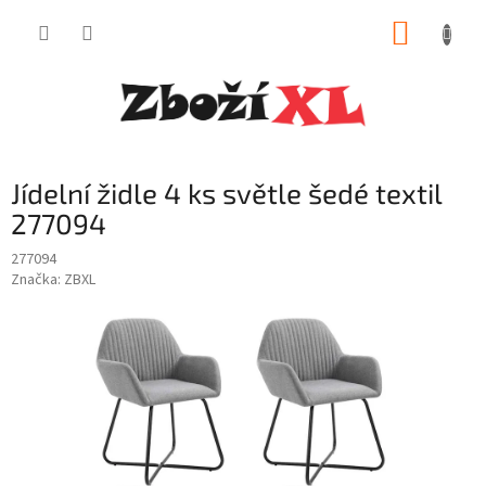
Přejít
NÁKUP
na
obsah
KOŠÍK
Jídelní židle 4 ks světle šedé textil
277094
277094
Značka:
ZBXL