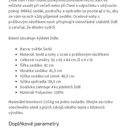
Židle vám i vaší rodině poskytnou pohodlné místo, kam se
můžete usadit při večeři nebo při čtení a odpočinku v obývacím
pokoji. Měkký sedák, područky a opěradlo se postarají o to, aby
se vám na nich vždy příjemně sedělo. Ocelové nohy s
práškovým nástřikem navíc přispívají k mimořádné stabilitě židlí
a zaručují, že dlouho vydrží.
Balení obsahuje 4 jídelní židle.
Barva: světle šedá
Materiál: textil a nohy z oceli s práškovým nástřikem
Celkové rozměry: 61 x 61 x 84 cm (Š x H x V)
Šířka sedáku: 42 cm
Hloubka sedáku: 41,5 cm
Výška sedáku od země: 48,5 cm
Výška opěradla: 38,5 cm
Dodávka zahrnuje 4 ks jídelních židlí
Materiál: Polyester: 100%
Maximální hmotnost 110 kg na jedno sedadlo. Dbejte na riziko
otevřeného ohně a jiných zdrojů silného tepla v blízkosti
výrobku.
Doplňkové parametry