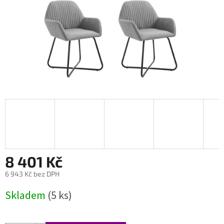
8 401 Kč
6 943 Kč bez DPH
Měrná
Skladem
(5 ks)
cena: