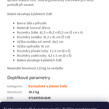
úpravě snadno čistí. Jsou ergonomicky tvarované pro větší
pohodlí při sezení.
Balení obsahuje 6 jídelních židlí.
Barva: bílá a přírodní
Materiál: borové dřevo
Rozměry židle: 41,5 x 45,5 x 85,5 cm (Š x H x V)
Rozměry sedáku: 41,5 x 41 cm (Š x H)
Výška sedáku od země: 44,5 cm
Výška opěradla: 41 cm
Rozměry přední nohy: 3 x 3 cm (D x Š)
Rozměry zadní nohy: 4,5 x 3 cm (D x Š)
Balení obsahuje 6 jídelních židlí
Maximální hmotnost 110 kg na sedadlo.
Doplňkové parametry
Kategorie
:
Kuchyňské a jídelní židle
Hmotnost
:
25.3 kg
EAN
:
8718475914105
Barva
:
Bílá