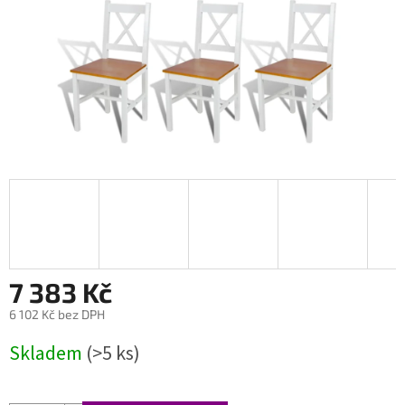
7 383 Kč
6 102 Kč bez DPH
Měrná
Skladem
(>5 ks)
cena: