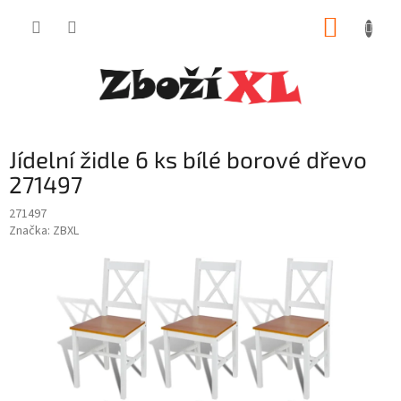
Přejít
NÁKUP
na
obsah
KOŠÍK
Jídelní židle 6 ks bílé borové dřevo
271497
271497
Značka:
ZBXL