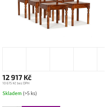
12 917 Kč
10 675 Kč bez DPH
Měrná
Skladem
(>5 ks)
cena: