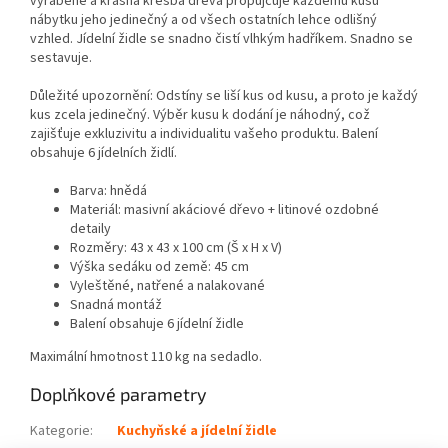
vyráběné a krásná kresba dřeva propůjčuje každému kusu
nábytku jeho jedinečný a od všech ostatních lehce odlišný
vzhled. Jídelní židle se snadno čistí vlhkým hadříkem. Snadno se
sestavuje.
Důležité upozornění: Odstíny se liší kus od kusu, a proto je každý
kus zcela jedinečný. Výběr kusu k dodání je náhodný, což
zajišťuje exkluzivitu a individualitu vašeho produktu. Balení
obsahuje 6 jídelních židlí.
Barva: hnědá
Materiál: masivní akáciové dřevo + litinové ozdobné
detaily
Rozměry: 43 x 43 x 100 cm (Š x H x V)
Výška sedáku od země: 45 cm
Vyleštěné, natřené a nalakované
Snadná montáž
Balení obsahuje 6 jídelní židle
Maximální hmotnost 110 kg na sedadlo.
Doplňkové parametry
Kategorie
:
Kuchyňské a jídelní židle