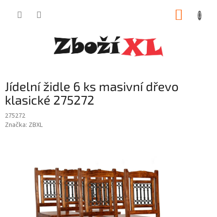
Přejít
NÁKUP
na
obsah
KOŠÍK
Jídelní židle 6 ks masivní dřevo
klasické 275272
275272
Značka:
ZBXL