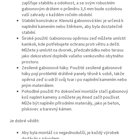
zajišťuje stabilitu a odolnost, a se svým robustním
gabionovým drátem o průměru 3,5 mm bude ozdobou
vaší zahrady v každém ročním období.
Stabilní konstrukce: Klenutá gabionová klec je určená k
naplnění kamením nebo štěrkem, aby byla dostatečně
stabilní.
Široké použití: Gabionovou opěrnou zeď můžete umístit
kamkoli, kde potřebujete ochranu proti větru a dešti.
Můžete ji umístit na dvorek, předzahrádku nebo terasu
jako dekorativní doplněk vašeho venkovního obytného
prostoru.
Zesílené gabionové háky: Použité zesílené gabionové
háky pojí protilehlé drátěné panely těsně k sobě, takže
opěrná zeď si udrží svůj tvar i po naplnění kamením nebo
jiným materiálem.
Pohodlné použití: Po dokončení montáže stačí gabionový
koš naplnit kameny a můžete jej ihned začít používat.
Může být naplněn přírodními materiály, jako je beton,
pískovec a barevný kámen.
Je dobré vědět:
Aby byla montáž co nejjednodušší, je každý výrobek
dodáván s návodem.