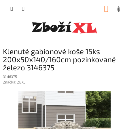
Přejít
NÁKUP
na
obsah
KOŠÍK
Klenuté gabionové koše 15ks
200x50x140/160cm pozinkované
železo 3146375
3146375
Značka:
ZBXL