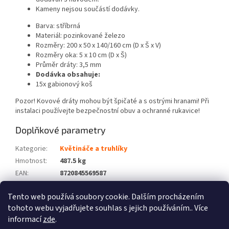
Kameny nejsou součástí dodávky.
Barva: stříbrná
Materiál: pozinkované železo
Rozměry: 200 x 50 x 140/160 cm (D x Š x V)
Rozměry oka: 5 x 10 cm (D x Š)
Průměr dráty: 3,5 mm
Dodávka obsahuje:
15x gabionový koš
Pozor! Kovové dráty mohou být špičaté a s ostrými hranami! Při
instalaci používejte bezpečnostní obuv a ochranné rukavice!
Doplňkové parametry
Kategorie
:
Květináče a truhlíky
Hmotnost
:
487.5 kg
EAN
:
8720845569587
Barva
:
Stříbrná
Tento web používá soubory cookie. Dalším procházením
Počet balíků
:
30
tohoto webu vyjadřujete souhlas s jejich používáním.. Více
informací
zde
.
Z