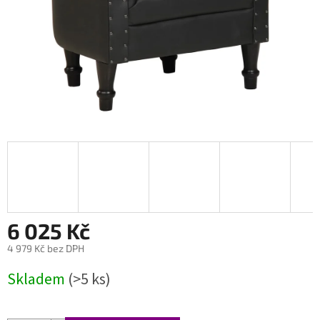
6 025 Kč
4 979 Kč bez DPH
Měrná
Skladem
(>5 ks)
cena: