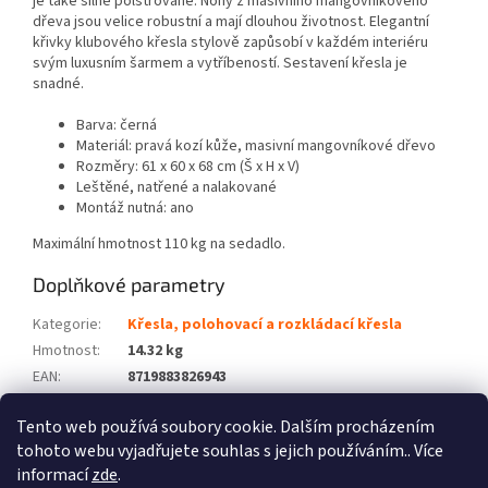
je také silně polstrované. Nohy z masivního mangovníkového
dřeva jsou velice robustní a mají dlouhou životnost. Elegantní
křivky klubového křesla stylově zapůsobí v každém interiéru
svým luxusním šarmem a vytříbeností. Sestavení křesla je
snadné.
Barva: černá
Materiál: pravá kozí kůže, masivní mangovníkové dřevo
Rozměry: 61 x 60 x 68 cm (Š x H x V)
Leštěné, natřené a nalakované
Montáž nutná: ano
Maximální hmotnost 110 kg na sedadlo.
Doplňkové parametry
Kategorie
:
Křesla, polohovací a rozkládací křesla
Hmotnost
:
14.32 kg
EAN
:
8719883826943
Barva
:
Černý
Tento web používá soubory cookie. Dalším procházením
Počet balíků
:
1
tohoto webu vyjadřujete souhlas s jejich používáním.. Více
informací
zde
.