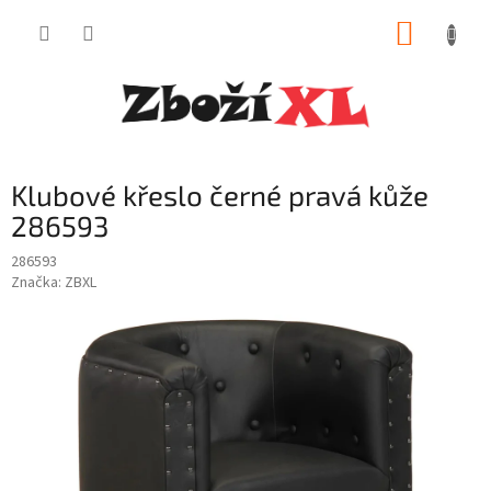
Přejít
NÁKUP
na
obsah
KOŠÍK
Klubové křeslo černé pravá kůže
286593
286593
Značka:
ZBXL