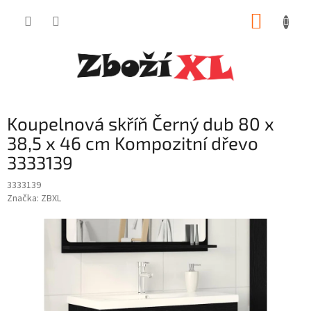
Přejít
NÁKUP
na
obsah
KOŠÍK
Koupelnová skříň Černý dub 80 x
38,5 x 46 cm Kompozitní dřevo
3333139
3333139
Značka:
ZBXL