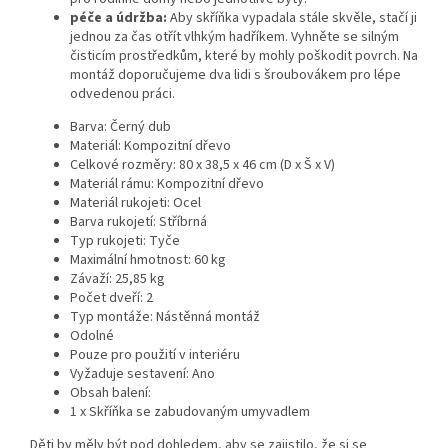
péče a údržba:
Aby skříňka vypadala stále skvěle, stačí ji
jednou za čas otřít vlhkým hadříkem. Vyhněte se silným
čisticím prostředkům, které by mohly poškodit povrch. Na
montáž doporučujeme dva lidi s šroubovákem pro lépe
odvedenou práci.
Barva: Černý dub
Materiál: Kompozitní dřevo
Celkové rozměry: 80 x 38,5 x 46 cm (D x Š x V)
Materiál rámu: Kompozitní dřevo
Materiál rukojeti: Ocel
Barva rukojetí: Stříbrná
Typ rukojeti: Tyče
Maximální hmotnost: 60 kg
Závaží: 25,85 kg
Počet dveří: 2
Typ montáže: Nástěnná montáž
Odolné
Pouze pro použití v interiéru
Vyžaduje sestavení: Ano
Obsah balení:
1 x Skříňka se zabudovaným umyvadlem
Děti by měly být pod dohledem, aby se zajistilo, že si se