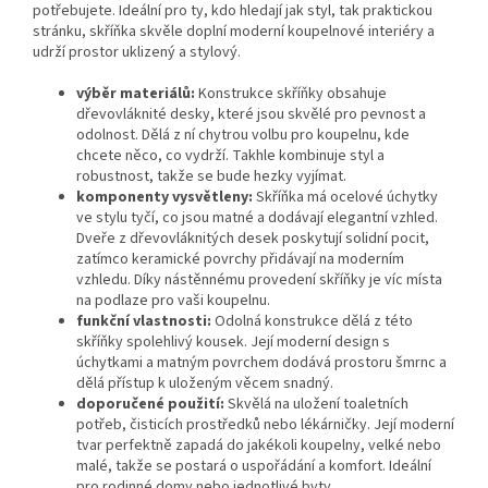
potřebujete. Ideální pro ty, kdo hledají jak styl, tak praktickou
stránku, skříňka skvěle doplní moderní koupelnové interiéry a
udrží prostor uklizený a stylový.
výběr materiálů:
Konstrukce skříňky obsahuje
dřevovláknité desky, které jsou skvělé pro pevnost a
odolnost. Dělá z ní chytrou volbu pro koupelnu, kde
chcete něco, co vydrží. Takhle kombinuje styl a
robustnost, takže se bude hezky vyjímat.
komponenty vysvětleny:
Skříňka má ocelové úchytky
ve stylu tyčí, co jsou matné a dodávají elegantní vzhled.
Dveře z dřevovláknitých desek poskytují solidní pocit,
zatímco keramické povrchy přidávají na moderním
vzhledu. Díky nástěnnému provedení skříňky je víc místa
na podlaze pro vaši koupelnu.
funkční vlastnosti:
Odolná konstrukce dělá z této
skříňky spolehlivý kousek. Její moderní design s
úchytkami a matným povrchem dodává prostoru šmrnc a
dělá přístup k uloženým věcem snadný.
doporučené použití:
Skvělá na uložení toaletních
potřeb, čisticích prostředků nebo lékárničky. Její moderní
tvar perfektně zapadá do jakékoli koupelny, velké nebo
malé, takže se postará o uspořádání a komfort. Ideální
pro rodinné domy nebo jednotlivé byty.