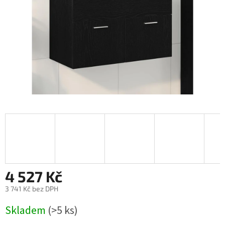
4 527 Kč
3 741 Kč bez DPH
Měrná
Skladem
(>5 ks)
cena: