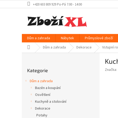
Přejít
+420 603 809 929 Po-Pá 7:00 - 14:00
na
obsah
Dům a zahrada
Nábytek
Průmyslové zboží
Domů
Dům a zahrada
Dekorace
Vstupní r
P
Kuc
o
Přeskočit
s
Značka:
Kategorie
kategorie
t
r
Dům a zahrada
a
Bazén a koupání
n
Osvětlení
n
í
Kuchyně a stolování
p
Dekorace
a
Potahy