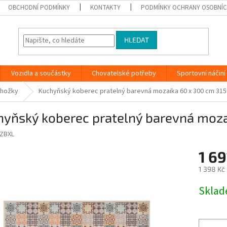
OBCHODNÍ PODMÍNKY
KONTAKTY
PODMÍNKY OCHRANY OSOBNÍC
HLEDAT
Vozidla a součástky
Chovatelské potřeby
Sportovní náčiní
ohožky
Kuchyňský koberec pratelný barevná mozaika 60 x 300 cm 31
hyňský koberec pratelný barevná moz
ZBXL
1 69
1 398 Kč
Měrná
Skla
cena: