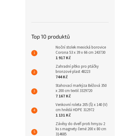
Top 10 produktů
Noční stolek mexická borovice
Corona 53 x 39 x 66 cm 243730
1 917 Kč
Zahradní pítko pro ptáčky
bronzové plast 48223
744 Kč
Stahovací markýza Béžová 350
x 200 cm textil 3329720
7 167 Kč
Venkovní roleta 205 (Š) x 140 (V)
cm hnědá HDPE 312972
1 131 Kč
Závěsy do dveří proti hmyzu 2
ks s magnety černé 200 x 80 cm
314685