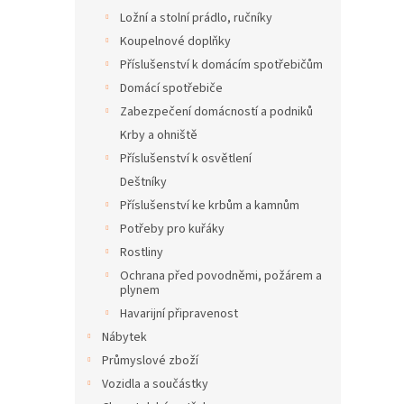
Ložní a stolní prádlo, ručníky
Koupelnové doplňky
Příslušenství k domácím spotřebičům
Domácí spotřebiče
Zabezpečení domácností a podniků
Krby a ohniště
Příslušenství k osvětlení
Deštníky
Příslušenství ke krbům a kamnům
Potřeby pro kuřáky
Rostliny
Ochrana před povodněmi, požárem a
plynem
Havarijní připravenost
Nábytek
Průmyslové zboží
Vozidla a součástky