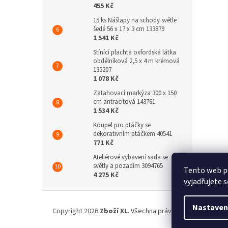
455 Kč
15 ks Nášlapy na schody světle
šedé 56 x 17 x 3 cm 133879
1 541 Kč
Stínící plachta oxfordská látka
obdélníková 2,5 x 4 m krémová
135207
1 078 Kč
Zatahovací markýza 300 x 150
cm antracitová 143761
1 534 Kč
Koupel pro ptáčky se
dekorativním ptáčkem 40541
771 Kč
Ateliérové vybavení sada se
světly a pozadím 3094765
Tento web p
4 275 Kč
vyjadřujete s
Z
á
Nastaven
Copyright 2026
Zboží XL
. Všechna práva vyhrazena.
p