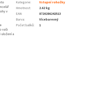
nto
Kategorie
:
Vstupní rohožky
ancelář
Hmotnost
:
2.62 kg
nohy v
EAN
:
8720286242513
Barva
:
Vícebarevný
a
Počet balíků
:
1
o vaši
 uložení a