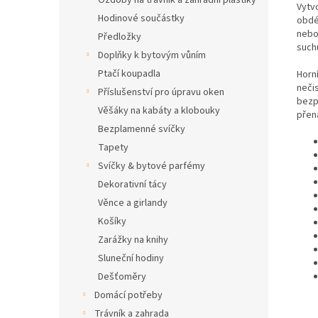
Ozdoby na trávník a zahradní plastiky
Vytv
Hodinové součástky
obdé
nebo
Předložky
such
Doplňky k bytovým vůním
Ptačí koupadla
Horn
neči
Příslušenství pro úpravu oken
bezpe
Věšáky na kabáty a klobouky
přená
Bezplamenné svíčky
Tapety
Svíčky & bytové parfémy
Dekorativní tácy
Věnce a girlandy
Košíky
Zarážky na knihy
Sluneční hodiny
Dešťoměry
Domácí potřeby
Trávník a zahrada