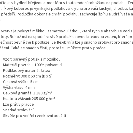
ořte si v bydlení hřejivou atmosféru s touto módní rohožkou na podlahu. Te
lníkový koberec je vynikající podlahová krytina pro vaši kuchyň, chodbu, k
 předsíň. Podložka dokonale chrání podlahu, zachycuje špínu a udrží vaše 
u.
í vrstva je pokrytá měkkou sametovou látkou, která rychle absorbuje vodu 
stoty. Rohož má na spodní vrstvě protiskluzovou latexovou vrstvu, která pr
čnost pevně lne k podlaze. Je flexibilní a lze ji snadno srolovat pro snadné
šení. Také se snadno čistí, protože ji můžete prát v pračce.
Vzor: barevný potisk s mozaikou
Materiál povrchu: 100% polyamid
Podkladový materiál: latex
Rozměry: 300 x 60 cm (D x Š)
Celková výška: 5 cm
Výška vlasu: 4 mm
Celková gramáž: 1 180 g/m²
Hustota všívání: 205 000 g/m²
Lze prát v pračce
Snadné srolování
Skvělé pro vnitřní i venkovní použití