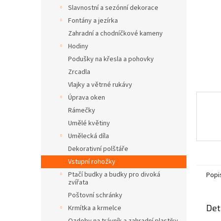
n
Slavnostní a sezónní dekorace
e
Fontány a jezírka
l
Zahradní a chodníčkové kameny
Hodiny
Podušky na křesla a pohovky
Zrcadla
Vlajky a větrné rukávy
Úprava oken
Rámečky
Umělé květiny
Umělecká díla
Dekorativní polštáře
Vstupní rohožky
Ptačí budky a budky pro divoká
Popi
zvířata
Poštovní schránky
Det
Krmítka a krmelce