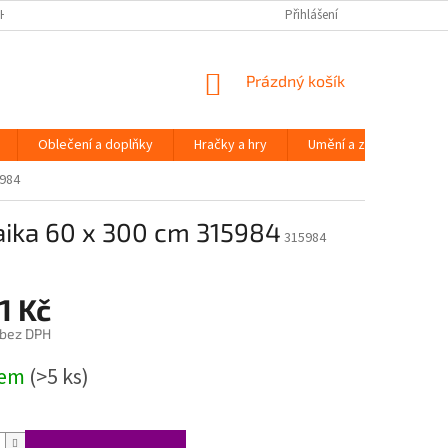
H ÚDAJŮ
Přihlášení
NÁKUPNÍ
Prázdný košík
KOŠÍK
Oblečení a doplňky
Hračky a hry
Umění a zábava
5984
aika 60 x 300 cm 315984
315984
1 Kč
 bez DPH
dem
(>5 ks)