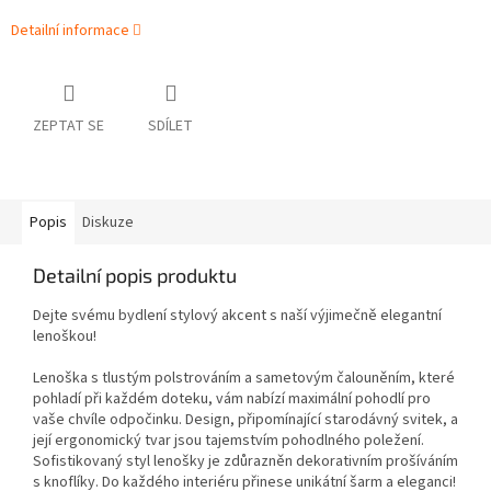
Detailní informace
ZEPTAT SE
SDÍLET
Popis
Diskuze
Detailní popis produktu
Dejte svému bydlení stylový akcent s naší výjimečně elegantní
lenoškou!
Lenoška s tlustým polstrováním a sametovým čalouněním, které
pohladí při každém doteku, vám nabízí maximální pohodlí pro
vaše chvíle odpočinku. Design, připomínající starodávný svitek, a
její ergonomický tvar jsou tajemstvím pohodlného poležení.
Sofistikovaný styl lenošky je zdůrazněn dekorativním prošíváním
s knoflíky. Do každého interiéru přinese unikátní šarm a eleganci!