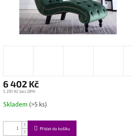
6 402 Kč
5 291 Kč bez DPH
Měrná
Skladem
(>5 ks)
cena:
Přidat do košíku