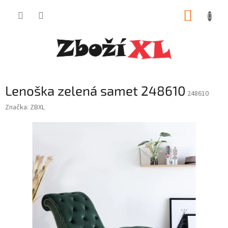
Přejít
NÁKUP
na
obsah
KOŠÍK
Lenoška zelená samet 248610
248610
Značka:
ZBXL