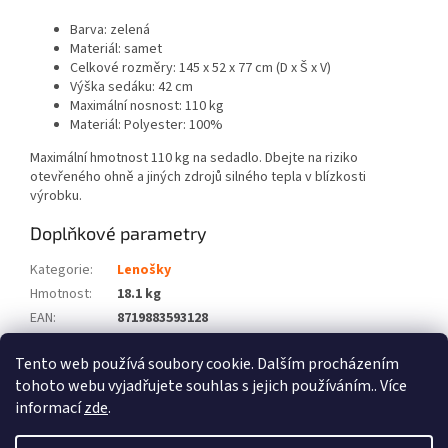
Barva: zelená
Materiál: samet
Celkové rozměry: 145 x 52 x 77 cm (D x Š x V)
Výška sedáku: 42 cm
Maximální nosnost: 110 kg
Materiál: Polyester: 100%
Maximální hmotnost 110 kg na sedadlo. Dbejte na riziko
otevřeného ohně a jiných zdrojů silného tepla v blízkosti
výrobku.
Doplňkové parametry
Kategorie
:
Lenošky
Hmotnost
:
18.1 kg
EAN
:
8719883593128
Barva
:
Zelená
Tento web používá soubory cookie. Dalším procházením
Počet balíků
:
1
tohoto webu vyjadřujete souhlas s jejich používáním.. Více
informací
zde
.
Z
á