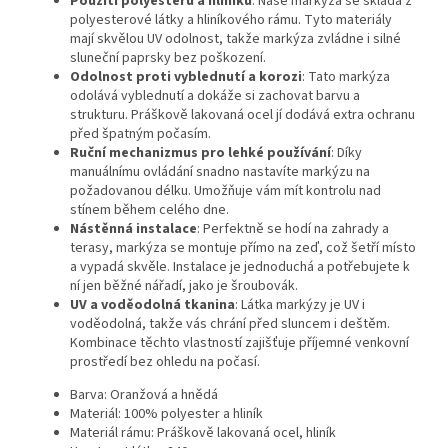
Použití polyesteru a hliníku
: Naše markýza se skládá z
polyesterové látky a hliníkového rámu. Tyto materiály
mají skvělou UV odolnost, takže markýza zvládne i silné
sluneční paprsky bez poškození.
Odolnost proti vyblednutí a korozi
: Tato markýza
odolává vyblednutí a dokáže si zachovat barvu a
strukturu. Práškově lakovaná ocel jí dodává extra ochranu
před špatným počasím.
Ruční mechanizmus pro lehké používání
: Díky
manuálnímu ovládání snadno nastavíte markýzu na
požadovanou délku. Umožňuje vám mít kontrolu nad
stínem během celého dne.
Nástěnná instalace
: Perfektně se hodí na zahrady a
terasy, markýza se montuje přímo na zeď, což šetří místo
a vypadá skvěle. Instalace je jednoduchá a potřebujete k
ní jen běžné nářadí, jako je šroubovák.
UV a voděodolná tkanina
: Látka markýzy je UV i
voděodolná, takže vás chrání před sluncem i deštěm.
Kombinace těchto vlastností zajišťuje příjemné venkovní
prostředí bez ohledu na počasí.
Barva: Oranžová a hnědá
Materiál: 100% polyester a hliník
Materiál rámu: Práškově lakovaná ocel, hliník