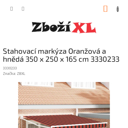
Přejít
NÁKUP
na
obsah
KOŠÍK
Stahovací markýza Oranžová a
hnědá 350 x 250 x 165 cm 3330233
3330233
Značka:
ZBXL