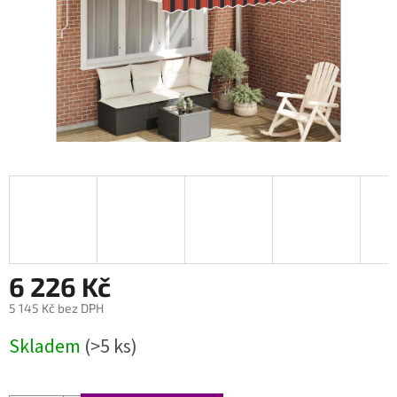
6 226 Kč
5 145 Kč bez DPH
Měrná
Skladem
(>5 ks)
cena: