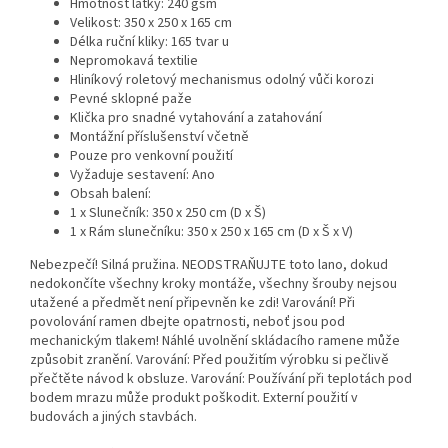
Hmotnost látky: 240 gsm
Velikost: 350 x 250 x 165 cm
Délka ruční kliky: 165 tvar u
Nepromokavá textilie
Hliníkový roletový mechanismus odolný vůči korozi
Pevné sklopné paže
Klička pro snadné vytahování a zatahování
Montážní příslušenství včetně
Pouze pro venkovní použití
Vyžaduje sestavení: Ano
Obsah balení:
1 x Slunečník: 350 x 250 cm (D x Š)
1 x Rám slunečníku: 350 x 250 x 165 cm (D x Š x V)
Nebezpečí! Silná pružina. NEODSTRAŇUJTE toto lano, dokud
nedokončíte všechny kroky montáže, všechny šrouby nejsou
utažené a předmět není připevněn ke zdi! Varování! Při
povolování ramen dbejte opatrnosti, neboť jsou pod
mechanickým tlakem! Náhlé uvolnění skládacího ramene může
způsobit zranění. Varování: Před použitím výrobku si pečlivě
přečtěte návod k obsluze. Varování: Používání při teplotách pod
bodem mrazu může produkt poškodit. Externí použití v
budovách a jiných stavbách.