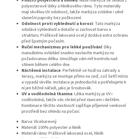
Použití polyesteru a hliníku
: Naše markýza se skládá z
polyesterové látky a hliníkového rámu. Tyto materiály
mají skvělou UV odolnost, takže markýza zvládne i silné
sluneční paprsky bez poškození.
Odolnost proti vyblednutí a korozi
: Tato markýza
odolává vyblednutí a dokáže si zachovat barvu a
strukturu. Práškově lakovaná ocel jí dodává extra ochranu
před špatným počasím.
Ruční mechanizmus pro lehké používání
: Díky
manuálnímu ovládání snadno nastavíte markýzu na
požadovanou délku. Umožňuje vám mít kontrolu nad
stínem během celého dne.
Nástěnná instalace
: Perfektně se hodí na zahrady a
terasy, markýza se montuje přímo na zeď, což šetří místo
a vypadá skvěle. Instalace je jednoduchá a potřebujete k
ní jen běžné nářadí, jako je šroubovák.
UV a voděodolná tkanina
: Látka markýzy je UV i
voděodolná, takže vás chrání před sluncem i deštěm.
Kombinace těchto vlastností zajišťuje příjemné venkovní
prostředí bez ohledu na počasí.
Barva: Vícebarevný
Materiál: 100% polyester a hliník
Materiál rámu: Práškově lakovaná ocel, hliník