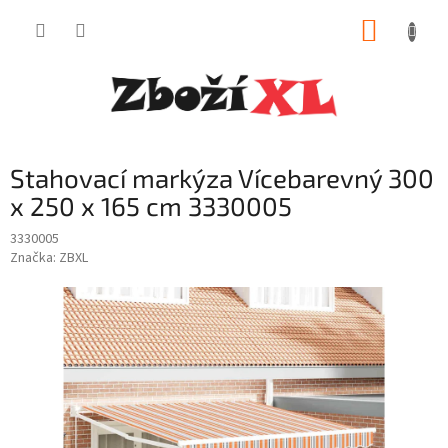
Přejít
NÁKUP
na
obsah
KOŠÍK
Stahovací markýza Vícebarevný 300
x 250 x 165 cm 3330005
3330005
Značka:
ZBXL