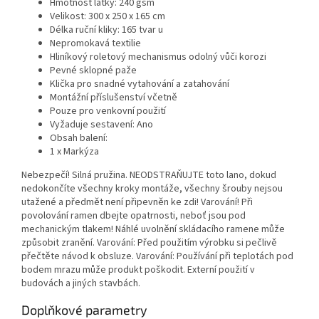
Hmotnost látky: 240 gsm
Velikost: 300 x 250 x 165 cm
Délka ruční kliky: 165 tvar u
Nepromokavá textilie
Hliníkový roletový mechanismus odolný vůči korozi
Pevné sklopné paže
Klička pro snadné vytahování a zatahování
Montážní příslušenství včetně
Pouze pro venkovní použití
Vyžaduje sestavení: Ano
Obsah balení:
1 x Markýza
Nebezpečí! Silná pružina. NEODSTRAŇUJTE toto lano, dokud
nedokončíte všechny kroky montáže, všechny šrouby nejsou
utažené a předmět není připevněn ke zdi! Varování! Při
povolování ramen dbejte opatrnosti, neboť jsou pod
mechanickým tlakem! Náhlé uvolnění skládacího ramene může
způsobit zranění. Varování: Před použitím výrobku si pečlivě
přečtěte návod k obsluze. Varování: Používání při teplotách pod
bodem mrazu může produkt poškodit. Externí použití v
budovách a jiných stavbách.
Doplňkové parametry