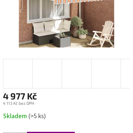
4 977 Kč
4 113 Kč bez DPH
Měrná
Skladem
(>5 ks)
cena: