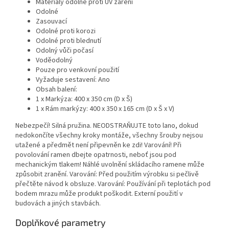
Materiály odolné proti UV záření
Odolné
Zasouvací
Odolné proti korozi
Odolné proti blednutí
Odolný vůči počasí
Voděodolný
Pouze pro venkovní použití
Vyžaduje sestavení: Ano
Obsah balení:
1 x Markýza: 400 x 350 cm (D x Š)
1 x Rám markýzy: 400 x 350 x 165 cm (D x Š x V)
Nebezpečí! Silná pružina. NEODSTRAŇUJTE toto lano, dokud
nedokončíte všechny kroky montáže, všechny šrouby nejsou
utažené a předmět není připevněn ke zdi! Varování! Při
povolování ramen dbejte opatrnosti, neboť jsou pod
mechanickým tlakem! Náhlé uvolnění skládacího ramene může
způsobit zranění. Varování: Před použitím výrobku si pečlivě
přečtěte návod k obsluze. Varování: Používání při teplotách pod
bodem mrazu může produkt poškodit. Externí použití v
budovách a jiných stavbách.
Doplňkové parametry