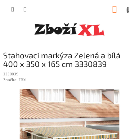
Přejít
NÁKUP
na
obsah
KOŠÍK
Stahovací markýza Zelená a bílá
400 x 350 x 165 cm 3330839
3330839
Značka:
ZBXL