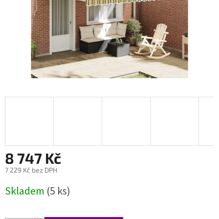
8 747 Kč
7 229 Kč bez DPH
Měrná
Skladem
(5 ks)
cena: