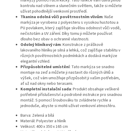
markýzy pomocí ruční kličky. Tato funkce vám dává plnou
kontrolu nad stínem a slunečním světlem, takže si můžete
užívat pohodlnější venkovní prostředí.
Tkanina odolná vůči povětrnostním vlivům
: Naše
markýza je vyrobena z polyesteru s vysokou hustotou a
PU povlakem, který zajišťuje skvělou odolnost vůči vodě,
nečistotám a UV záření. Díky tomu ji můžete používat
dlouho bez obav o ochranné vlastnosti.
Odolný hliníkový rám
: Konstrukce z práškově
lakovaného hliníku je silná a lehká, což zajišťuje stabilitu v
různých povětrnostních podmínkách a dodává markýze
elegantní vzhled.
Přizpůsobitelné umístění
: Tato markýza se snadno
montuje na zeď a můžete ji nastavit do různých úhlů a
výšek, což vám umožňuje přizpůsobit ji vašim potřebám,
ať už nad okny nebo terasami.
Kompletní instalační sada
: Produkt obsahuje veškeré
potřebné příslušenství a podrobné instrukce pro snadnou
montáž. S pomocí šroubováku to zvládnete rychle a
jednoduše, abyste si mohli užívat venkovní atmosféru.
Barva: Zelená a bílá
Materiál: Polyester a hliník
Velikost: 400 x 350 x 165 cm