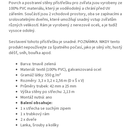
Povrch a postranní stěny přístřešku pro zvířata jsou vyrobeny ze
100% PVC materiálu, který je voděodolný a chrání před UV
zářením. Součástí jsou 2 vchodové prostory, oba se zapínacími a
srolovatelnými dveřmi, které umožňují snadný vstup zvířatům
různých velikostí. Rám je vyrobený z nerezové oceli, a je tudíž
vysoce odolný.
Sestavení tohoto přístřešku je snadné. POZNÁMKA: NIKDY tento
produkt nepoužívejte za špatného počasí, jako je silný vítr, hustý
déšť, sníh, bouřka apod.
Barva: tmavě zelená
Materiál: textil (100% PVC), galvanizovaná ocel
Gramáž látky: 550 g/m²
Rozměry: 3,3 x 3,2 x 2,56 m (D x Š x V)
Průměry trubek: 42 mm a 25 mm
Výška stěny po střechu: 2,13 m
Montáž nutná: ano
Balení obsahuje:
1 x střecha se suchým zipem
1 x trubkový rám
2 x dveře
Lanka, šrouby a kolíky