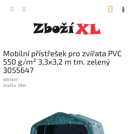
Přejít
NÁKUP
na
obsah
KOŠÍK
Mobilní přístřešek pro zvířata PVC
550 g/m² 3,3x3,2 m tm. zelený
3055647
3055647
Značka:
ZBXL