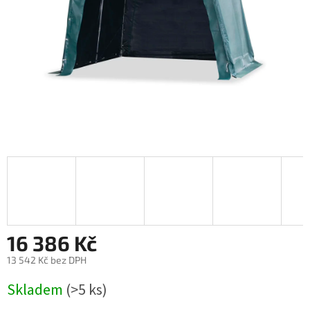
16 386 Kč
13 542 Kč bez DPH
Měrná
Skladem
(>5 ks)
cena: