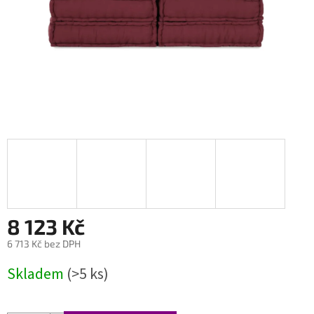
8 123 Kč
6 713 Kč bez DPH
Měrná
Skladem
(>5 ks)
cena: