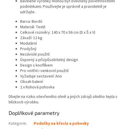
Bavlněné výrobky mohou být ovlivněny povětrnostními
podmínkami. Používejte je správně a pravidelně je
udržujte.
Barva: Bordó
Materiál: Textil
Celkové rozměry: 140 x 70 x 56 cm (D x Š x V)
Závaží: 12 kg
Modulární
Prodyšný
Nezávislé použití
Úsporný a přizpůsobitelný design
Design s knoflíkem
Pro vnitřní i venkovní použití
Vyžaduje sestavení: Ano
Obsah balení:
2 x Rohová pohovka
Dbejte na riziko otevřeného ohně a jiných zdrojů silného tepla v
blízkosti výrobku.
Doplňkové parametry
Kategorie
:
Podušky na křesla a pohovky