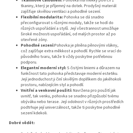
Tkaninové čalounění:
Pohovka má měkký povrch z
tkaniny, který je příjemný na dotek. Prodyšný materiál
zajišťuje skvělou ventilaci a pohodlné sezení.
Flexibilní modularita:
Pohovka se dá snadno
přeconfigurovat s různými moduly, takže se hodí do
různých uspořádání a stylů. Její všestrannost umožňuje
široké možnosti uspořádání, od malých prostor až po
otevřené zóny.
Pohodlné sezení:
Pohovka je plněna pěnovými vlákny,
což zajišťuje extra měkkost a pohodlí. Rychle se vrací do
původního tvaru, takže ti vždy poskytne potřebnou
podporu.
Elegantní moderní styl:
S čistými liniemi a důrazem na
funkčnost tato pohovka představuje moderní estetiku.
Její jednoduchost ji činí skvělým doplňkem do jakéhokoli
prostoru, nabízejícím styl a pohodlí.
Vnitřní a venkovní použití:
Navržena pro použití jak
uvnitř, tak venku, pohovka se snadno přizpůsobí tvému
obýváku nebo terase. Její odolnost v různých prostředích
podtrhuje její univerzálnost, takže ti poskytne pohodlné
sezení kdekoli.
Dobré vědět: