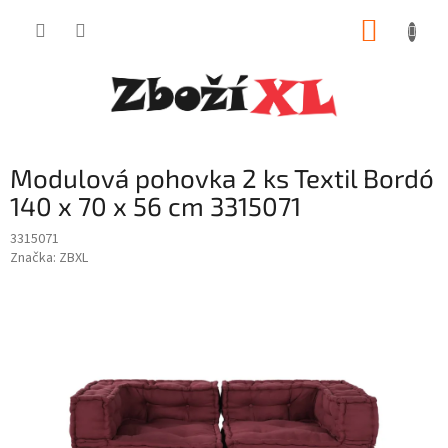
Přejít
NÁKUP
na
obsah
KOŠÍK
Modulová pohovka 2 ks Textil Bordó
140 x 70 x 56 cm 3315071
3315071
Značka:
ZBXL