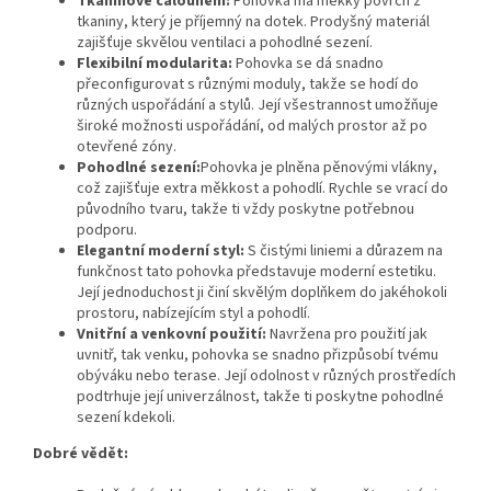
Tkaninové čalounění:
Pohovka má měkký povrch z
tkaniny, který je příjemný na dotek. Prodyšný materiál
zajišťuje skvělou ventilaci a pohodlné sezení.
Flexibilní modularita:
Pohovka se dá snadno
přeconfigurovat s různými moduly, takže se hodí do
různých uspořádání a stylů. Její všestrannost umožňuje
široké možnosti uspořádání, od malých prostor až po
otevřené zóny.
Pohodlné sezení:
Pohovka je plněna pěnovými vlákny,
což zajišťuje extra měkkost a pohodlí. Rychle se vrací do
původního tvaru, takže ti vždy poskytne potřebnou
podporu.
Elegantní moderní styl:
S čistými liniemi a důrazem na
funkčnost tato pohovka představuje moderní estetiku.
Její jednoduchost ji činí skvělým doplňkem do jakéhokoli
prostoru, nabízejícím styl a pohodlí.
Vnitřní a venkovní použití:
Navržena pro použití jak
uvnitř, tak venku, pohovka se snadno přizpůsobí tvému
obýváku nebo terase. Její odolnost v různých prostředích
podtrhuje její univerzálnost, takže ti poskytne pohodlné
sezení kdekoli.
Dobré vědět: