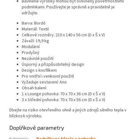
Bavlněné výrobky mohou být ovlivněny povětrnostními
podmínkami. Používejte je správně a pravidelně je
udržujte.
Barva: Bordó
Materiál: Textil
Celkové rozměry: 210 x 140 x 56 cm (D x Š x V)
Závaží: 19,9 kg
Modulární
Prodyšný
Nezávislé použití
Úsporný a přizpůsobitelný design
Design s knoflíkem
Pro vnitřní i venkovní použití
Vyžaduje sestavení: Ano
Obsah balení:
1 x Lounge pohovka: 70 x 70 x 36 cm (D x Š x V)
3 x Střední pohovka: 70 x 70 x 56 cm (D x Š x V)
Dbejte na riziko otevřeného ohně a jiných zdrojů silného tepla v
blízkosti výrobku.
Doplňkové parametry