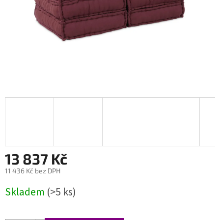
13 837 Kč
11 436 Kč bez DPH
Měrná
Skladem
(>5 ks)
cena: