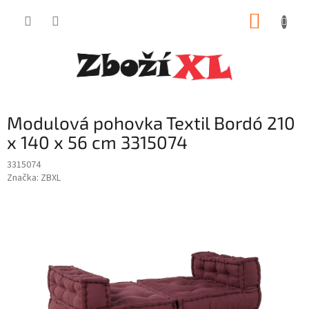
Přejít
NÁKUP
na
obsah
KOŠÍK
Modulová pohovka Textil Bordó 210
x 140 x 56 cm 3315074
3315074
Značka:
ZBXL