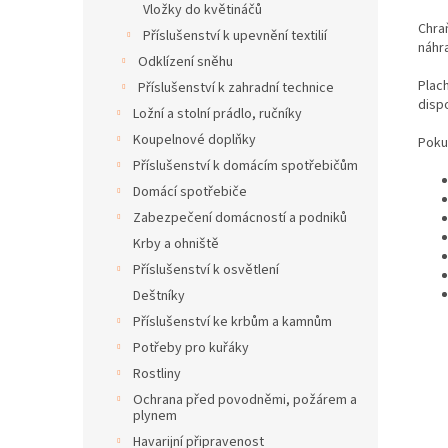
Vložky do květináčů
Chra
Příslušenství k upevnění textilií
náhra
Odklízení sněhu
Plach
Příslušenství k zahradní technice
disp
Ložní a stolní prádlo, ručníky
Koupelnové doplňky
Pokud
Příslušenství k domácím spotřebičům
Domácí spotřebiče
Zabezpečení domácností a podniků
Krby a ohniště
Příslušenství k osvětlení
Deštníky
Příslušenství ke krbům a kamnům
Potřeby pro kuřáky
Rostliny
Ochrana před povodněmi, požárem a
plynem
Havarijní připravenost