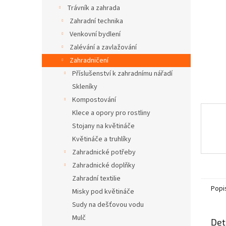
n
Trávník a zahrada
e
Zahradní technika
l
Venkovní bydlení
Zalévání a zavlažování
Zahradničení
Příslušenství k zahradnímu nářadí
Skleníky
Kompostování
Klece a opory pro rostliny
Stojany na květináče
Květináče a truhlíky
Zahradnické potřeby
Zahradnické doplňky
Zahradní textilie
Popi
Misky pod květináče
Sudy na dešťovou vodu
Mulč
Det