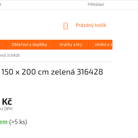
H ÚDAJŮ
Přihlášení
NÁKUPNÍ
Prázdný košík
KOŠÍK
Oblečení a doplňky
Hračky a hry
Umění a zábava
lená 316428
x 150 x 200 cm zelená 316428
 Kč
ez DPH
dem
(>5 ks)