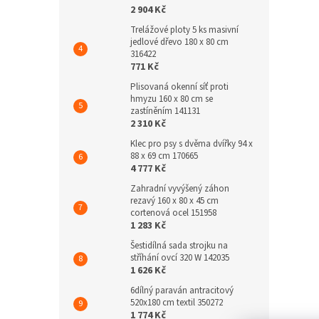
2 904 Kč
Trelážové ploty 5 ks masivní
jedlové dřevo 180 x 80 cm
316422
771 Kč
Plisovaná okenní síť proti
hmyzu 160 x 80 cm se
zastíněním 141131
2 310 Kč
Klec pro psy s dvěma dvířky 94 x
88 x 69 cm 170665
4 777 Kč
Zahradní vyvýšený záhon
rezavý 160 x 80 x 45 cm
cortenová ocel 151958
1 283 Kč
Šestidílná sada strojku na
stříhání ovcí 320 W 142035
1 626 Kč
6dílný paraván antracitový
520x180 cm textil 350272
1 774 Kč