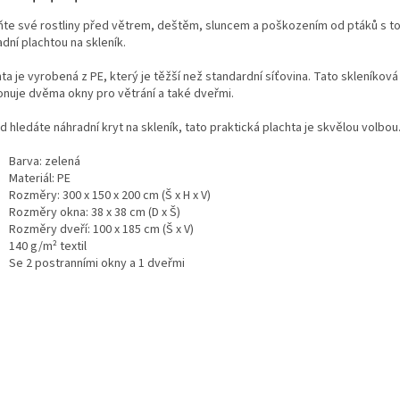
ňte své rostliny před větrem, deštěm, sluncem a poškozením od ptáků s t
dní plachtou na skleník.
ta je vyrobená z PE, který je těžší než standardní síťovina. Tato skleníková
onuje dvěma okny pro větrání a také dveřmi.
 hledáte náhradní kryt na skleník, tato praktická plachta je skvělou volbou
Barva: zelená
Materiál: PE
Rozměry: 300 x 150 x 200 cm (Š x H x V)
Rozměry okna: 38 x 38 cm (D x Š)
Rozměry dveří: 100 x 185 cm (Š x V)
140 g/m² textil
Se 2 postranními okny a 1 dveřmi