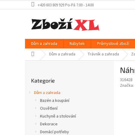
Přejít
+420 603 809 929 Po-Pá 7:00 - 14:00
na
obsah
Dům a zahrada
Nábytek
Průmyslové zboží
Domů
Dům a zahrada
Trávník a zahrada
Za
P
Náhr
o
Přeskočit
s
316428
Kategorie
kategorie
t
Značka:
r
Dům a zahrada
a
Bazén a koupání
n
Osvětlení
n
í
Kuchyně a stolování
p
Dekorace
a
Domácí potřeby