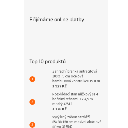
Přijímáme online platby
Top 10 produktů
Zahradní branka antracitová
100 x 75 cm ocelová
bambusová konstrukce 153178
3 927 Kč
Rozkládací stan nůžkový se 4
bočními stěnami 3 x 4,5 m
modrý 42512
3 176 Kč
Vyvýšený záhon s treláží
85x38x150 cm masivní akáciové
dřevo 316542