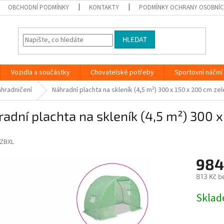
OBCHODNÍ PODMÍNKY
KONTAKTY
PODMÍNKY OCHRANY OSOBNÍC
HLEDAT
Vozidla a součástky
Chovatelské potřeby
Sportovní náčiní
hradničení
Náhradní plachta na skleník (4,5 m²) 300 x 150 x 200 cm ze
adní plachta na skleník (4,5 m²) 300 
ZBXL
984
813 Kč b
Měrná
Skla
cena: