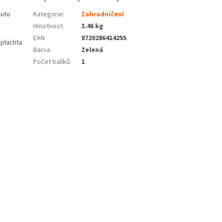
outo
Kategorie
:
Zahradničení
Hmotnost
:
3.46 kg
EAN
:
8720286414255
 plachta
Barva
:
Zelená
Počet balíků
:
1
.