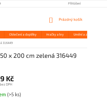
H ÚDAJŮ
Přihlášení
NÁKUPNÍ
Prázdný košík
KOŠÍK
Oblečení a doplňky
Hračky a hry
Umění a zábava
ná 316449
 450 x 200 cm zelená 316449
39 Kč
 bez DPH
dem
(>5 ks)