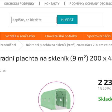
OBCHODNÍ PODMÍNKY
KONTAKTY
PODMÍNKY OCHRANY OSOBNÍC
HLEDAT
Vozidla a součástky
Chovatelské potřeby
Sportovní náčiní
hradničení
Náhradní plachta na skleník (9 m²) 200 x 450 x 200 cm zele
adní plachta na skleník (9 m²) 200 x
ZBXL
2 2
1 850 Kč
Měrná
Skla
cena: