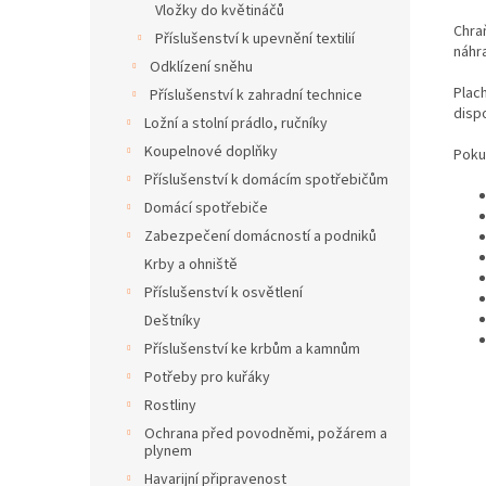
Vložky do květináčů
Chra
Příslušenství k upevnění textilií
náhra
Odklízení sněhu
Plach
Příslušenství k zahradní technice
dispo
Ložní a stolní prádlo, ručníky
Koupelnové doplňky
Pokud
Příslušenství k domácím spotřebičům
Domácí spotřebiče
Zabezpečení domácností a podniků
Krby a ohniště
Příslušenství k osvětlení
Deštníky
Příslušenství ke krbům a kamnům
Potřeby pro kuřáky
Rostliny
Ochrana před povodněmi, požárem a
plynem
Havarijní připravenost