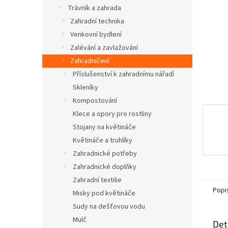
n
Trávník a zahrada
e
Zahradní technika
l
Venkovní bydlení
Zalévání a zavlažování
Zahradničení
Příslušenství k zahradnímu nářadí
Skleníky
Kompostování
Klece a opory pro rostliny
Stojany na květináče
Květináče a truhlíky
Zahradnické potřeby
Zahradnické doplňky
Zahradní textilie
Popi
Misky pod květináče
Sudy na dešťovou vodu
Mulč
Det