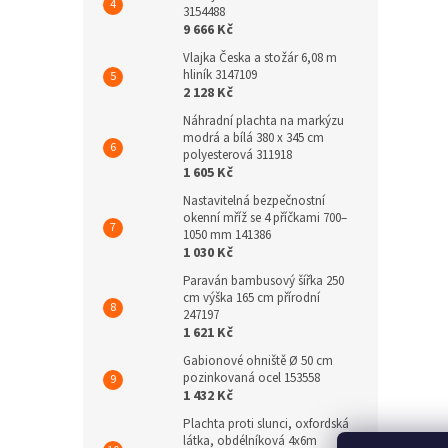
3154488
9 666 Kč
Vlajka Česka a stožár 6,08 m
hliník 3147109
2 128 Kč
Náhradní plachta na markýzu
modrá a bílá 380 x 345 cm
polyesterová 311918
1 605 Kč
Nastavitelná bezpečnostní
okenní mříž se 4 příčkami 700–
1050 mm 141386
1 030 Kč
Paraván bambusový šířka 250
cm výška 165 cm přírodní
247197
1 621 Kč
Gabionové ohniště Ø 50 cm
pozinkovaná ocel 153558
1 432 Kč
Plachta proti slunci, oxfordská
látka, obdélníková 4x6m