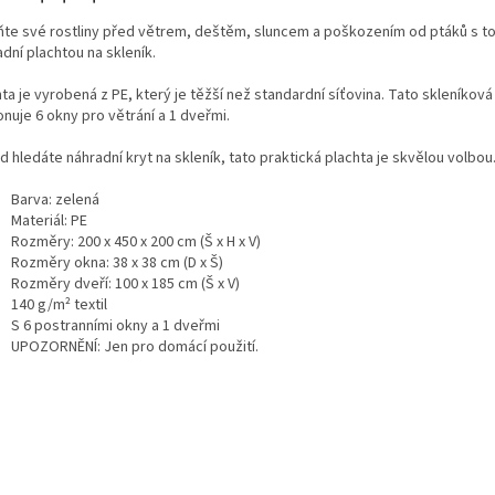
ňte své rostliny před větrem, deštěm, sluncem a poškozením od ptáků s t
dní plachtou na skleník.
ta je vyrobená z PE, který je těžší než standardní síťovina. Tato skleníková
nuje 6 okny pro větrání a 1 dveřmi.
 hledáte náhradní kryt na skleník, tato praktická plachta je skvělou volbou
Barva: zelená
Materiál: PE
Rozměry: 200 x 450 x 200 cm (Š x H x V)
Rozměry okna: 38 x 38 cm (D x Š)
Rozměry dveří: 100 x 185 cm (Š x V)
140 g/m² textil
S 6 postranními okny a 1 dveřmi
UPOZORNĚNÍ: Jen pro domácí použití.