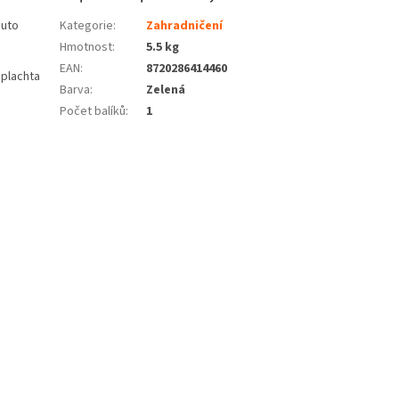
outo
Kategorie
:
Zahradničení
Hmotnost
:
5.5 kg
EAN
:
8720286414460
 plachta
Barva
:
Zelená
Počet balíků
:
1
.