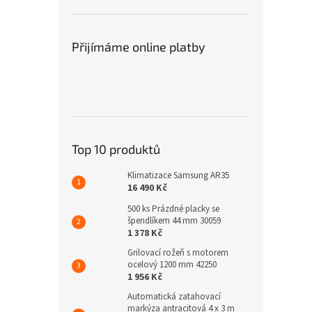
Přijímáme online platby
Top 10 produktů
Klimatizace Samsung AR35
16 490 Kč
500 ks Prázdné placky se
špendlíkem 44 mm 30059
1 378 Kč
Grilovací rožeň s motorem
ocelový 1200 mm 42250
1 956 Kč
Automatická zatahovací
markýza antracitová 4 x 3 m