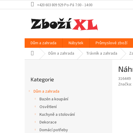
Přejít
+420 603 809 929 Po-Pá 7:00 - 14:00
na
obsah
Dům a zahrada
Nábytek
Průmyslové zboží
Domů
Dům a zahrada
Trávník a zahrada
Za
P
Náhr
o
Přeskočit
s
316449
Kategorie
kategorie
t
Značka:
r
Dům a zahrada
a
Bazén a koupání
n
Osvětlení
n
í
Kuchyně a stolování
p
Dekorace
a
Domácí potřeby