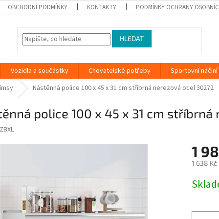
OBCHODNÍ PODMÍNKY
KONTAKTY
PODMÍNKY OCHRANY OSOBNÍC
HLEDAT
Vozidla a součástky
Chovatelské potřeby
Sportovní náčiní
římsy
Nástěnná police 100 x 45 x 31 cm stříbrná nerezová ocel 30272
ěnná police 100 x 45 x 31 cm stříbrná
ZBXL
1 98
1 638 Kč
Měrná
Skla
cena: