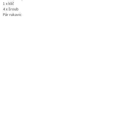
1 x klíč
4 x šroub
Pár rukavic