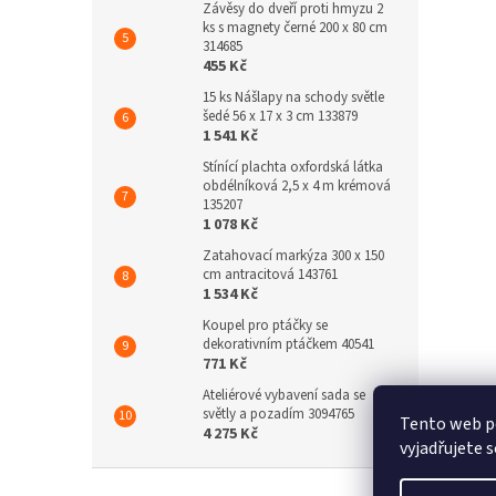
Závěsy do dveří proti hmyzu 2
ks s magnety černé 200 x 80 cm
314685
455 Kč
15 ks Nášlapy na schody světle
šedé 56 x 17 x 3 cm 133879
1 541 Kč
Stínící plachta oxfordská látka
obdélníková 2,5 x 4 m krémová
135207
1 078 Kč
Zatahovací markýza 300 x 150
cm antracitová 143761
1 534 Kč
Koupel pro ptáčky se
dekorativním ptáčkem 40541
771 Kč
Ateliérové vybavení sada se
světly a pozadím 3094765
Tento web p
4 275 Kč
vyjadřujete s
Z