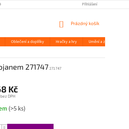
H ÚDAJŮ
Přihlášení
NÁKUPNÍ
Prázdný košík
KOŠÍK
Oblečení a doplňky
Hračky a hry
Umění a zábava
tojanem 271747
271747
68 Kč
 bez DPH
dem
(>5 ks)