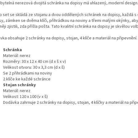
 bytelná nerezová dvojitá schránka na dopisy má uhlazený, moderní design
o set se skládá ze stojanu a dvou oddělených schránek na dopisy, každá s
sy, zámken se dvěma klíči, přihrádkou na noviny a třemi malými okýnky, ab
ěji zjistili, zda přišla pošta. Tato kvalitní schránka na dopisy je skvělou vol
ka obsahuje 2 schránky na dopisy, stojan, 4 klíče a materiál na připevnění.
Schránka
Materiál: nerez
Rozměry: 30 x 12 x 40 cm (d x š x v)
Velikost otvoru: 30 x 3,3 cm (d x š)
Se 2 přihrádkami na noviny
2 klíče ke každé schránce
Stojan schránky
Materiál: nerez
Velikost: 120 x 100 (v x š)
Dodávka zahrnuje 2 schránky na dopisy, stojan, 4 klíčky a materiál na při