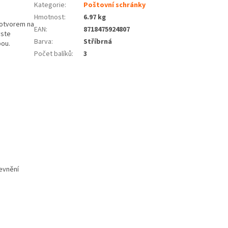
.
Kategorie
:
Poštovní schránky
Hmotnost
:
6.97 kg
 otvorem na
EAN
:
8718475924807
yste
Barva
:
Stříbrná
bou.
Počet balíků
:
3
pevnění