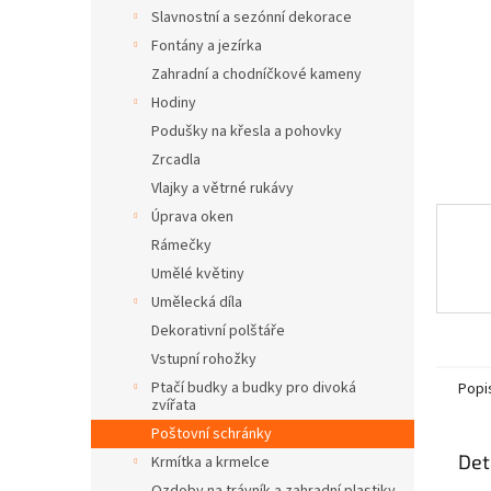
n
Slavnostní a sezónní dekorace
e
Fontány a jezírka
l
Zahradní a chodníčkové kameny
Hodiny
Podušky na křesla a pohovky
Zrcadla
Vlajky a větrné rukávy
Úprava oken
Rámečky
Umělé květiny
Umělecká díla
Dekorativní polštáře
Vstupní rohožky
Ptačí budky a budky pro divoká
Popi
zvířata
Poštovní schránky
Det
Krmítka a krmelce