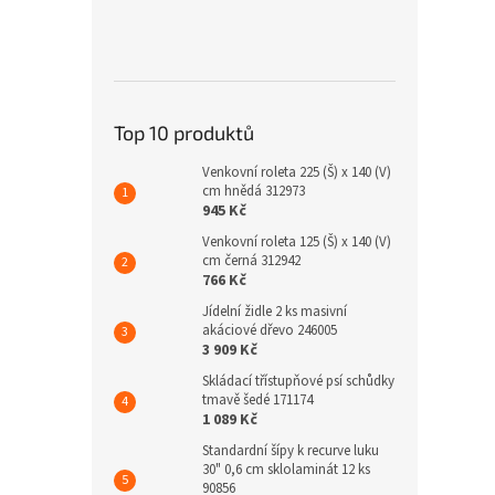
Top 10 produktů
Venkovní roleta 225 (Š) x 140 (V)
cm hnědá 312973
945 Kč
Venkovní roleta 125 (Š) x 140 (V)
cm černá 312942
766 Kč
Jídelní židle 2 ks masivní
akáciové dřevo 246005
3 909 Kč
Skládací třístupňové psí schůdky
tmavě šedé 171174
1 089 Kč
Standardní šípy k recurve luku
30" 0,6 cm sklolaminát 12 ks
90856