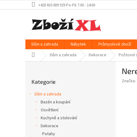
Přejít
+420 603 809 929 Po-Pá 7:00 - 14:00
na
obsah
Dům a zahrada
Nábytek
Průmyslové zboží
Domů
Dům a zahrada
Dekorace
Poštovní 
P
Nere
o
Přeskočit
s
Značka:
Kategorie
kategorie
t
r
Dům a zahrada
a
Bazén a koupání
n
Osvětlení
n
í
Kuchyně a stolování
p
Dekorace
a
Potahy