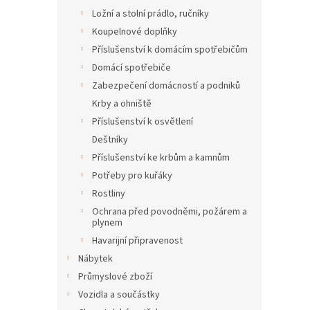
Ložní a stolní prádlo, ručníky
Koupelnové doplňky
Příslušenství k domácím spotřebičům
Domácí spotřebiče
Zabezpečení domácností a podniků
Krby a ohniště
Příslušenství k osvětlení
Deštníky
Příslušenství ke krbům a kamnům
Potřeby pro kuřáky
Rostliny
Ochrana před povodněmi, požárem a
plynem
Havarijní připravenost
Nábytek
Průmyslové zboží
Vozidla a součástky