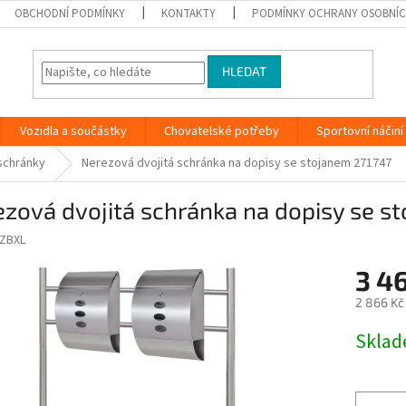
OBCHODNÍ PODMÍNKY
KONTAKTY
PODMÍNKY OCHRANY OSOBNÍC
HLEDAT
Vozidla a součástky
Chovatelské potřeby
Sportovní náčiní
schránky
Nerezová dvojitá schránka na dopisy se stojanem 271747
zová dvojitá schránka na dopisy se s
ZBXL
3 4
2 866 Kč
Měrná
Skla
cena: