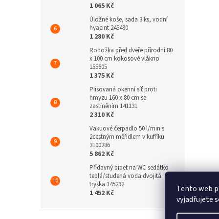
1 065 Kč
Úložné koše, sada 3 ks, vodní
hyacint 245490
1 280 Kč
Rohožka před dveře přírodní 80
x 100 cm kokosové vlákno
155605
1 375 Kč
Plisovaná okenní síť proti
hmyzu 160 x 80 cm se
zastíněním 141131
2 310 Kč
Vakuové čerpadlo 50 l/min s
2cestným měřidlem v kufříku
3100286
5 862 Kč
Přídavný bidet na WC sedátko
teplá/studená voda dvojitá
tryska 145292
Tento web p
1 452 Kč
vyjadřujete s
Z