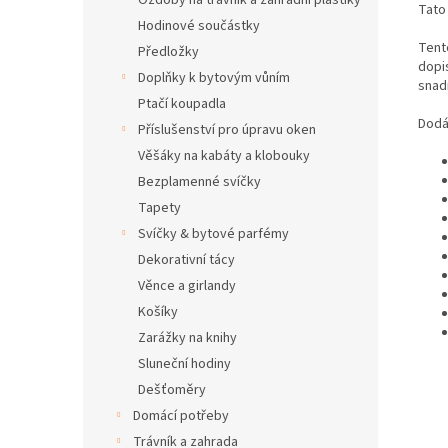
Ozdoby na trávník a zahradní plastiky
Tato
Hodinové součástky
Tent
Předložky
dopi
Doplňky k bytovým vůním
snadn
Ptačí koupadla
Dodáv
Příslušenství pro úpravu oken
Věšáky na kabáty a klobouky
Bezplamenné svíčky
Tapety
Svíčky & bytové parfémy
Dekorativní tácy
Věnce a girlandy
Košíky
Zarážky na knihy
Sluneční hodiny
Dešťoměry
Domácí potřeby
Trávník a zahrada