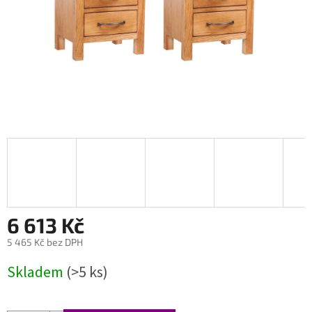
6 613 Kč
5 465 Kč bez DPH
Měrná
Skladem
(>5 ks)
cena: