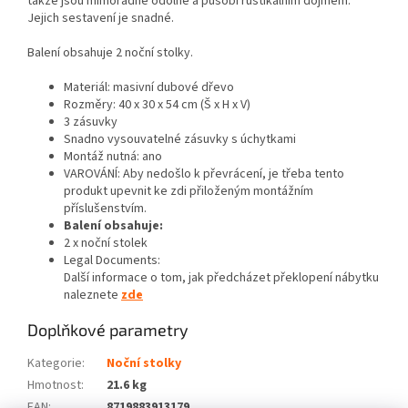
takže jsou mimořádně odolné a působí rustikálním dojmem.
Jejich sestavení je snadné.
Balení obsahuje 2 noční stolky.
Materiál: masivní dubové dřevo
Rozměry: 40 x 30 x 54 cm (Š x H x V)
3 zásuvky
Snadno vysouvatelné zásuvky s úchytkami
Montáž nutná: ano
VAROVÁNÍ: Aby nedošlo k převrácení, je třeba tento
produkt upevnit ke zdi přiloženým montážním
příslušenstvím.
Balení obsahuje:
2 x noční stolek
Legal Documents:
Další informace o tom, jak předcházet překlopení nábytku
naleznete
zde
Doplňkové parametry
Kategorie
:
Noční stolky
Hmotnost
:
21.6 kg
EAN
:
8719883913179