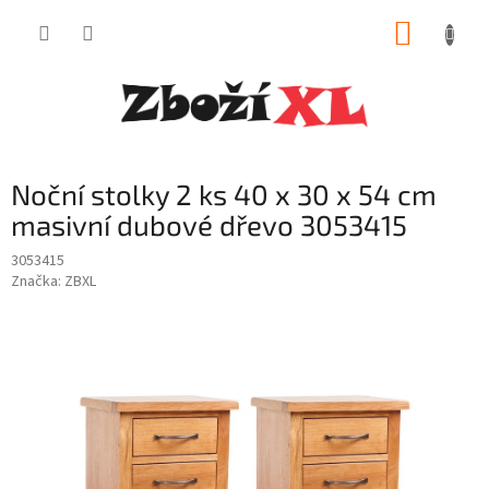
Přejít
NÁKUP
na
obsah
KOŠÍK
Noční stolky 2 ks 40 x 30 x 54 cm
masivní dubové dřevo 3053415
3053415
Značka:
ZBXL