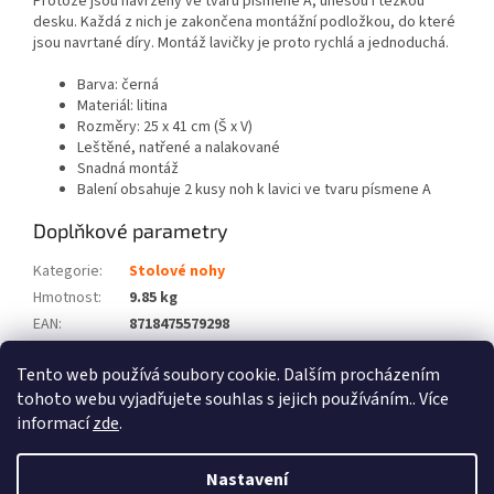
Protože jsou navrženy ve tvaru písmene A, unesou i těžkou
desku. Každá z nich je zakončena montážní podložkou, do které
jsou navrtané díry. Montáž lavičky je proto rychlá a jednoduchá.
Barva: černá
Materiál: litina
Rozměry: 25 x 41 cm (Š x V)
Leštěné, natřené a nalakované
Snadná montáž
Balení obsahuje 2 kusy noh k lavici ve tvaru písmene A
Doplňkové parametry
Kategorie
:
Stolové nohy
Hmotnost
:
9.85 kg
EAN
:
8718475579298
Barva
:
Černý
Tento web používá soubory cookie. Dalším procházením
Počet balíků
:
1
tohoto webu vyjadřujete souhlas s jejich používáním.. Více
informací
zde
.
Z
á
Nastavení
Vytvořil Shoptet
p