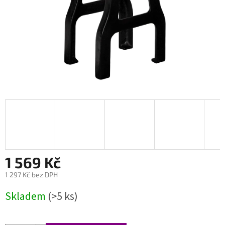
1 569 Kč
1 297 Kč bez DPH
Měrná
Skladem
(>5 ks)
cena: