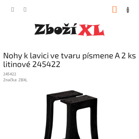
Přejít
NÁKUP
na
obsah
KOŠÍK
Nohy k lavici ve tvaru písmene A 2 ks
litinové 245422
245422
Značka:
ZBXL