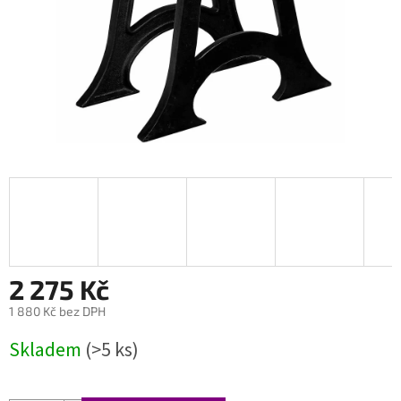
2 275 Kč
1 880 Kč bez DPH
Měrná
Skladem
(>5 ks)
cena: