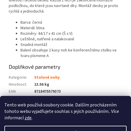
unesou i těžkou desku. Každá z nich je zakončena montážní
podložkou, do které jsou navrtané díry. Montáž desky je proto
rychlá a jednoduchá.
Barva: černá
Materiál: litina
Rozměry: 44/17 x 41 cm (Š x V)
Leštěné, natřené a nalakované
Snadná montáž
Balení obsahuje 2 kusy noh ke konferenčnímu stolku ve
tvaru písmene A
Doplňkové parametry
Kategorie
:
Stolové nohy
Hmotnost
:
13.56 kg
EAN
:
8718475579373
Barva
:
Černý
Tento web používá soubory cookie. Dalším procházením
Počet balíků
:
1
tohoto webu vyjadřujete souhlas s jejich používáním.. Více
informací
zde
.
Z
á