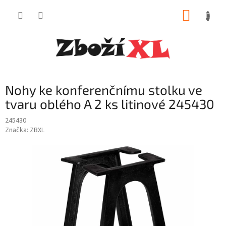
Přejít
NÁKUP
na
obsah
KOŠÍK
Nohy ke konferenčnímu stolku ve
tvaru oblého A 2 ks litinové 245430
245430
Značka:
ZBXL