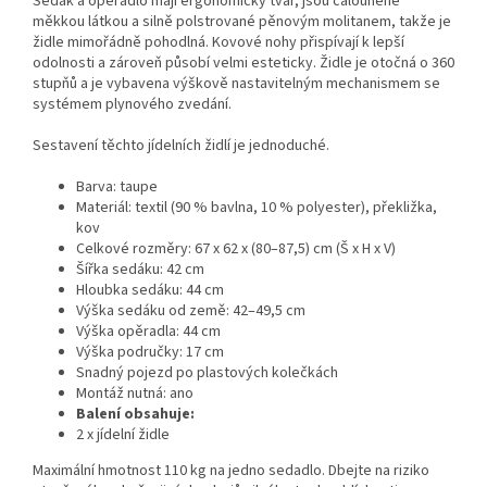
Sedák a opěradlo mají ergonomický tvar, jsou čalouněné
měkkou látkou a silně polstrované pěnovým molitanem, takže je
židle mimořádně pohodlná. Kovové nohy přispívají k lepší
odolnosti a zároveň působí velmi esteticky. Židle je otočná o 360
stupňů a je vybavena výškově nastavitelným mechanismem se
systémem plynového zvedání.
Sestavení těchto jídelních židlí je jednoduché.
Barva: taupe
Materiál: textil (90 % bavlna, 10 % polyester), překližka,
kov
Celkové rozměry: 67 x 62 x (80–87,5) cm (Š x H x V)
Šířka sedáku: 42 cm
Hloubka sedáku: 44 cm
Výška sedáku od země: 42–49,5 cm
Výška opěradla: 44 cm
Výška područky: 17 cm
Snadný pojezd po plastových kolečkách
Montáž nutná: ano
Balení obsahuje:
2 x jídelní židle
Maximální hmotnost 110 kg na jedno sedadlo. Dbejte na riziko