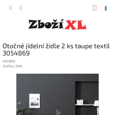
Přejít
NÁKUP
na
obsah
KOŠÍK
Otočné jídelní židle 2 ks taupe textil
3054869
3054869
Značka:
ZBXL