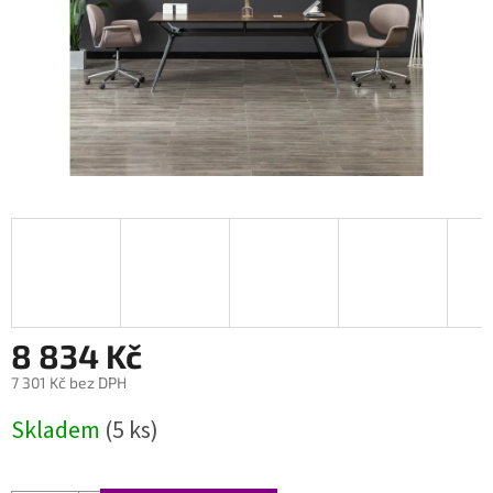
8 834 Kč
7 301 Kč bez DPH
Měrná
Skladem
(5 ks)
cena: