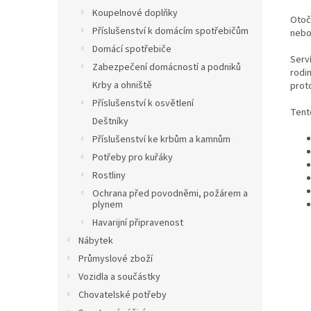
Koupelnové doplňky
Otoč
Příslušenství k domácím spotřebičům
nebo 
Domácí spotřebiče
Serv
Zabezpečení domácností a podniků
rodin
Krby a ohniště
proto
Příslušenství k osvětlení
Tent
Deštníky
Příslušenství ke krbům a kamnům
Potřeby pro kuřáky
Rostliny
Ochrana před povodněmi, požárem a
plynem
Havarijní připravenost
Nábytek
Průmyslové zboží
Vozidla a součástky
Chovatelské potřeby