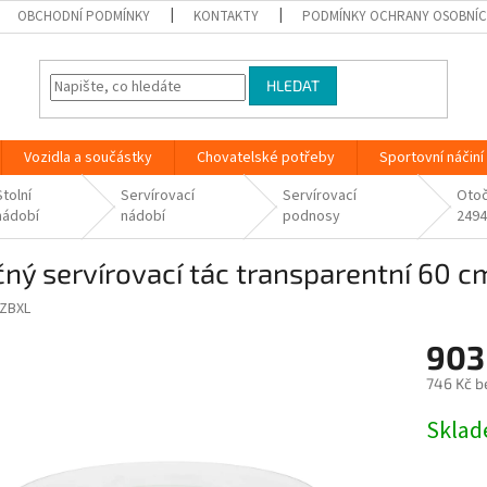
OBCHODNÍ PODMÍNKY
KONTAKTY
PODMÍNKY OCHRANY OSOBNÍC
HLEDAT
Vozidla a součástky
Chovatelské potřeby
Sportovní náčiní
Stolní
Servírovací
Servírovací
Otoč
nádobí
nádobí
podnosy
249
ný servírovací tác transparentní 60 
ZBXL
903
746 Kč b
Měrná
Skla
cena: