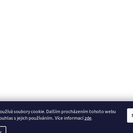
oužívá soubory cookie. Dalším procházením tohoto webu
ouhlas s jejich používáním.. Více informací
zde
.