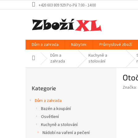
Přejít
+420 603 809 929 Po-Pá 7:00 - 14:00
na
obsah
Dům a zahrada
Nábytek
Průmyslové zboží
Dům a
Kuchyně a
Domů
zahrada
stolování
P
Otoč
o
Přeskočit
s
Značka:
Kategorie
kategorie
t
r
Dům a zahrada
a
Bazén a koupání
n
Osvětlení
n
í
Kuchyně a stolování
p
Nádobí na vaření a pečení