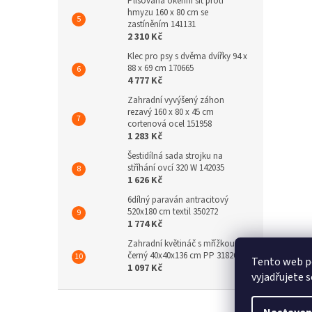
Plisovaná okenní síť proti
hmyzu 160 x 80 cm se
zastíněním 141131
2 310 Kč
Klec pro psy s dvěma dvířky 94 x
88 x 69 cm 170665
4 777 Kč
Zahradní vyvýšený záhon
rezavý 160 x 80 x 45 cm
cortenová ocel 151958
1 283 Kč
Šestidílná sada strojku na
stříhání ovcí 320 W 142035
1 626 Kč
6dílný paraván antracitový
520x180 cm textil 350272
1 774 Kč
Zahradní květináč s mřížkou
černý 40x40x136 cm PP 318269
Tento web p
1 097 Kč
vyjadřujete s
Z
á