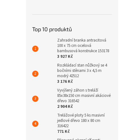
Top 10 produktů
Zahradní branka antracitová
100 x 75 cm ocelová
bambusová konstrukce 153178
3 927 Kč
Rozkládací stan nůžkový se 4
bočními stěnami 3 x 4,5 m
modrý 42512
3 176 Kč
Vyvýšený záhon s treláží
85x38x150 cm masivní akáciové
dřevo 316542
2 904 Kč
Trelážové ploty 5 ks masivní
jedlové dřevo 180 x 80 cm
316422
771 Kč