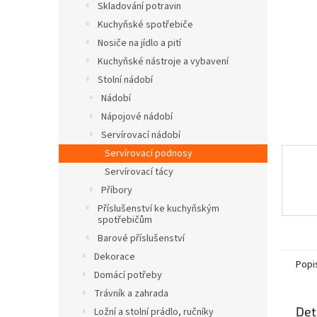
a
Skladování potravin
n
Kuchyňské spotřebiče
e
Nosiče na jídlo a pití
l
Kuchyňské nástroje a vybavení
Stolní nádobí
Nádobí
Nápojové nádobí
Servírovací nádobí
Servírovací podnosy
Servírovací tácy
Příbory
Příslušenství ke kuchyňským
spotřebičům
Barové příslušenství
Dekorace
Popi
Domácí potřeby
Trávník a zahrada
Det
Ložní a stolní prádlo, ručníky