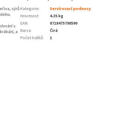
ečiva, sýrů
Kategorie
:
Servírovací podnosy
ídelnu.
Hmotnost
:
4.35 kg
EAN
:
8718475798590
olování s
Barva
:
Čirá
krábání, a
Počet balíků
:
1