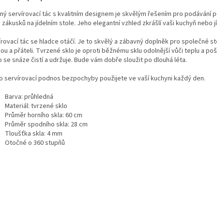
ný servírovací tác s kvalitním designem je skvělým řešením pro podávání p
zákusků na jídelním stole. Jeho elegantní vzhled zkrášlí vaši kuchyň nebo j
írovací tác se hladce otáčí. Je to skvělý a zábavný doplněk pro společné st
ou a přáteli. Tvrzené sklo je oproti běžnému sklu odolnější vůči teplu a poš
 se snáze čistí a udržuje. Bude vám dobře sloužit po dlouhá léta.
o servírovací podnos bezpochyby použijete ve vaší kuchyni každý den.
Barva: průhledná
Materiál: tvrzené sklo
Průměr horního skla: 60 cm
Průměr spodního skla: 28 cm
Tloušťka skla: 4 mm
Otočné o 360 stupňů