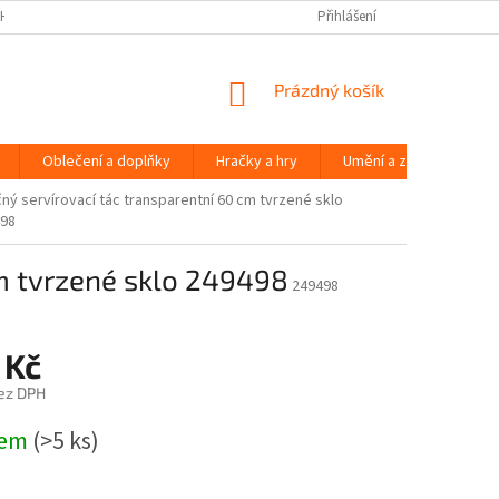
H ÚDAJŮ
Přihlášení
NÁKUPNÍ
Prázdný košík
KOŠÍK
Oblečení a doplňky
Hračky a hry
Umění a zábava
ný servírovací tác transparentní 60 cm tvrzené sklo
498
cm tvrzené sklo 249498
249498
 Kč
ez DPH
dem
(>5 ks)