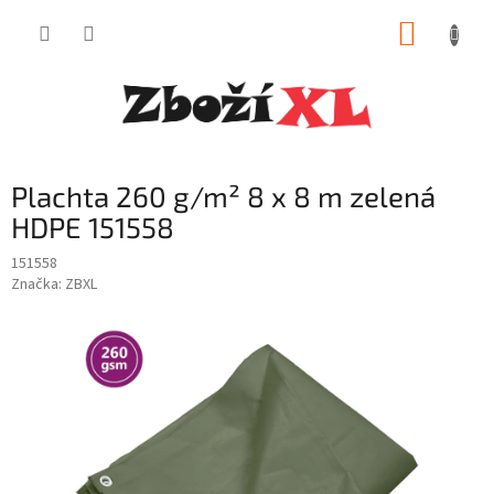
Přejít
NÁKUP
na
obsah
KOŠÍK
Plachta 260 g/m² 8 x 8 m zelená
HDPE 151558
151558
Značka:
ZBXL