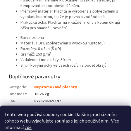
Poslouží vám ale také k dočasnému zakrytí střechy, při
kempování a k podobným účelům.
Prémiový materiál: Plachta je vyrobená s polyethylenu s
vysokou hustotou, takže je pevná a voděodolná.
Praktická očka: Plachta má v každém rohu a kolem okrajů
očka pro snadné upevnění.
Barva: zelená
Materiál: HDPE (polyethylen s vysokou hustotou)
Rozměry: 8 x 8 m (Š x D)
Gramáž: 260 g/m²
Vzdálenost mezi očky: 50 cm
S hliníkovými očky ve všech rozích a podél okrajů
Doplňkové parametry
Kategorie
:
Nepromokavé plachty
Hmotnost
:
16.26 kg
EAN
:
8720286921197
Barva
:
Zelená
Tento web používá soubory cookie. Dalším procházením
Počet balíků
:
1
tohoto webu vyjadřujete souhlas s jejich používáním.. Více
informací
zde
.