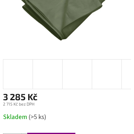
3 285 Kč
2 715 Kč bez DPH
Měrná
Skladem
(>5 ks)
cena: