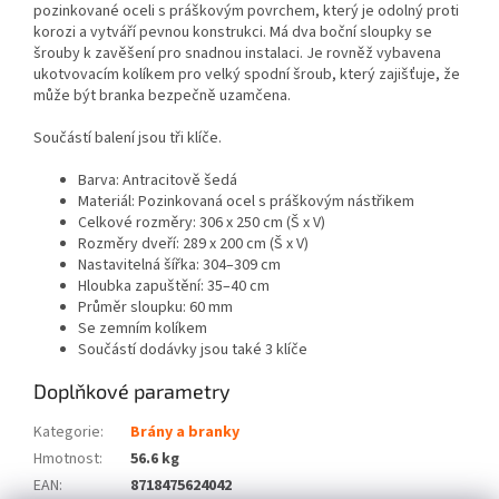
pozinkované oceli s práškovým povrchem, který je odolný proti
korozi a vytváří pevnou konstrukci. Má dva boční sloupky se
šrouby k zavěšení pro snadnou instalaci. Je rovněž vybavena
ukotvovacím kolíkem pro velký spodní šroub, který zajišťuje, že
může být branka bezpečně uzamčena.
Součástí balení jsou tři klíče.
Barva: Antracitově šedá
Materiál: Pozinkovaná ocel s práškovým nástřikem
Celkové rozměry: 306 x 250 cm (Š x V)
Rozměry dveří: 289 x 200 cm (Š x V)
Nastavitelná šířka: 304–309 cm
Hloubka zapuštění: 35–40 cm
Průměr sloupku: 60 mm
Se zemním kolíkem
Součástí dodávky jsou také 3 klíče
Doplňkové parametry
Kategorie
:
Brány a branky
Hmotnost
:
56.6 kg
EAN
:
8718475624042