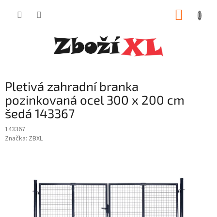
Přejít
NÁKUP
na
obsah
KOŠÍK
Pletivá zahradní branka
pozinkovaná ocel 300 x 200 cm
šedá 143367
143367
Značka:
ZBXL