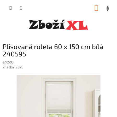
Přejít
NÁKUP
na
obsah
KOŠÍK
Plisovaná roleta 60 x 150 cm bílá
240595
240595
Značka:
ZBXL