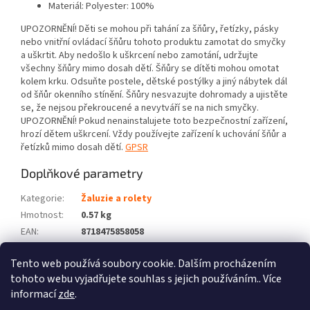
Materiál: Polyester: 100%
UPOZORNĚNÍ! Děti se mohou při tahání za šňůry, řetízky, pásky
nebo vnitřní ovládací šňůru tohoto produktu zamotat do smyčky
a uškrtit. Aby nedošlo k uškrcení nebo zamotání, udržujte
všechny šňůry mimo dosah dětí. Šňůry se dítěti mohou omotat
kolem krku. Odsuňte postele, dětské postýlky a jiný nábytek dál
od šňůr okenního stínění. Šňůry nesvazujte dohromady a ujistěte
se, že nejsou překroucené a nevytváří se na nich smyčky.
UPOZORNĚNÍ! Pokud nenainstalujete toto bezpečnostní zařízení,
hrozí dětem uškrcení. Vždy používejte zařízení k uchování šňůr a
řetízků mimo dosah dětí.
GPSR
Doplňkové parametry
Kategorie
:
Žaluzie a rolety
Hmotnost
:
0.57 kg
EAN
:
8718475858058
Barva
:
Bílá
Tento web používá soubory cookie. Dalším procházením
Počet balíků
:
1
tohoto webu vyjadřujete souhlas s jejich používáním.. Více
informací
zde
.
Z