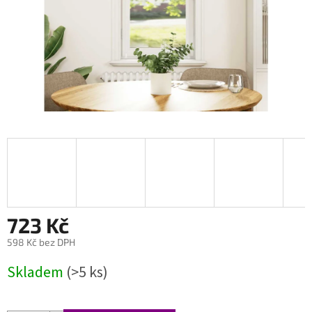
723 Kč
598 Kč bez DPH
Měrná
Skladem
(>5 ks)
cena: