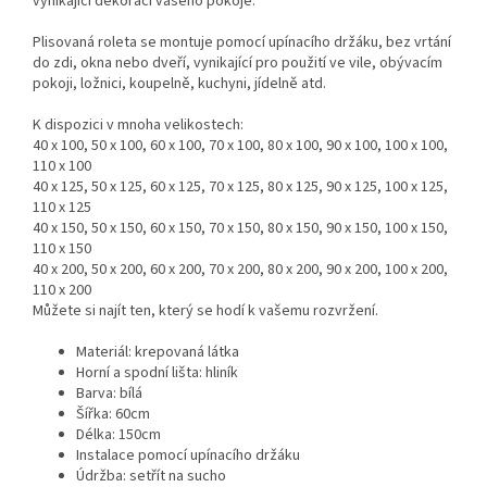
vynikající dekorací vašeho pokoje.
Plisovaná roleta se montuje pomocí upínacího držáku, bez vrtání
do zdi, okna nebo dveří, vynikající pro použití ve vile, obývacím
pokoji, ložnici, koupelně, kuchyni, jídelně atd.
K dispozici v mnoha velikostech:
40 x 100, 50 x 100, 60 x 100, 70 x 100, 80 x 100, 90 x 100, 100 x 100,
110 x 100
40 x 125, 50 x 125, 60 x 125, 70 x 125, 80 x 125, 90 x 125, 100 x 125,
110 x 125
40 x 150, 50 x 150, 60 x 150, 70 x 150, 80 x 150, 90 x 150, 100 x 150,
110 x 150
40 x 200, 50 x 200, 60 x 200, 70 x 200, 80 x 200, 90 x 200, 100 x 200,
110 x 200
Můžete si najít ten, který se hodí k vašemu rozvržení.
Materiál: krepovaná látka
Horní a spodní lišta: hliník
Barva: bílá
Šířka: 60cm
Délka: 150cm
Instalace pomocí upínacího držáku
Údržba: setřít na sucho