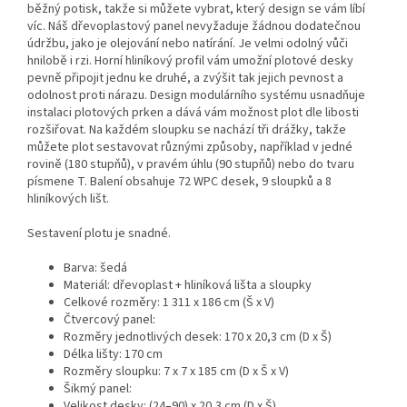
běžný potisk, takže si můžete vybrat, který design se vám líbí
víc. Náš dřevoplastový panel nevyžaduje žádnou dodatečnou
údržbu, jako je olejování nebo natírání. Je velmi odolný vůči
hnilobě i rzi. Horní hliníkový profil vám umožní plotové desky
pevně připojit jednu ke druhé, a zvýšit tak jejich pevnost a
odolnost proti nárazu. Design modulárního systému usnadňuje
instalaci plotových prken a dává vám možnost plot dle libosti
rozšiřovat. Na každém sloupku se nachází tři drážky, takže
můžete plot sestavovat různými způsoby, například v jedné
rovině (180 stupňů), v pravém úhlu (90 stupňů) nebo do tvaru
písmene T. Balení obsahuje 72 WPC desek, 9 sloupků a 8
hliníkových lišt.
Sestavení plotu je snadné.
Barva: šedá
Materiál: dřevoplast + hliníková lišta a sloupky
Celkové rozměry: 1 311 x 186 cm (Š x V)
Čtvercový panel:
Rozměry jednotlivých desek: 170 x 20,3 cm (D x Š)
Délka lišty: 170 cm
Rozměry sloupku: 7 x 7 x 185 cm (D x Š x V)
Šikmý panel:
Velikost desky: (24–90) x 20,3 cm (D x Š)