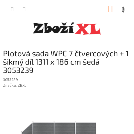
Přejít
NÁKUP
na
obsah
KOŠÍK
Plotová sada WPC 7 čtvercových + 1
šikmý díl 1311 x 186 cm šedá
3053239
3053239
Značka:
ZBXL