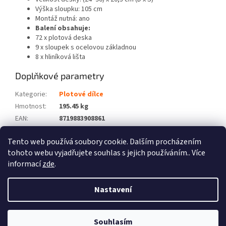
Výška sloupku: 105 cm
Montáž nutná: ano
Balení obsahuje:
72 x plotová deska
9 x sloupek s ocelovou základnou
8 x hliníková lišta
Doplňkové parametry
Kategorie
:
Plotové dílce
Hmotnost
:
195.45 kg
EAN
:
8719883908861
Barva
:
Šedá
Tento web používá soubory cookie. Dalším procházením
Počet balíků
:
8
tohoto webu vyjadřujete souhlas s jejich používáním.. Více
informací
zde
.
Z
á
Nastavení
Vytvořil Shoptet
p
a
t
Souhlasím
Copyright 2026
Zboží XL
. Všechna práva vyhrazena.