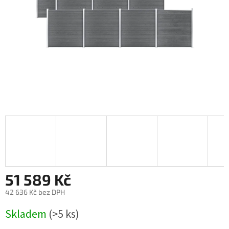
51 589 Kč
42 636 Kč bez DPH
Měrná
Skladem
(>5 ks)
cena: