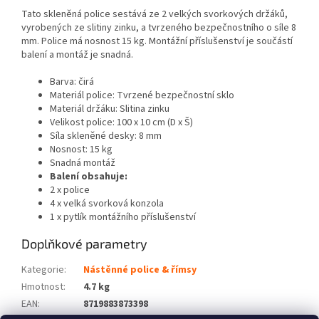
Tato skleněná police sestává ze 2 velkých svorkových držáků,
vyrobených ze slitiny zinku, a tvrzeného bezpečnostního o síle 8
mm. Police má nosnost 15 kg. Montážní příslušenství je součástí
balení a montáž je snadná.
Barva: čirá
Materiál police: Tvrzené bezpečnostní sklo
Materiál držáku: Slitina zinku
Velikost police: 100 x 10 cm (D x Š)
Síla skleněné desky: 8 mm
Nosnost: 15 kg
Snadná montáž
Balení obsahuje:
2 x police
4 x velká svorková konzola
1 x pytlík montážního příslušenství
Doplňkové parametry
Kategorie
:
Nástěnné police & římsy
Hmotnost
:
4.7 kg
EAN
:
8719883873398