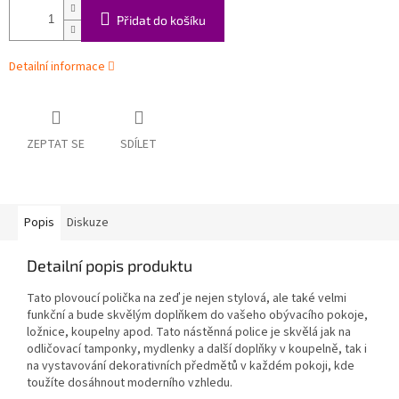
Přidat do košíku
Detailní informace
ZEPTAT SE
SDÍLET
Popis
Diskuze
Detailní popis produktu
Tato plovoucí polička na zeď je nejen stylová, ale také velmi
funkční a bude skvělým doplňkem do vašeho obývacího pokoje,
ložnice, koupelny apod. Tato nástěnná police je skvělá jak na
odličovací tamponky, mydlenky a další doplňky v koupelně, tak i
na vystavování dekorativních předmětů v každém pokoji, kde
toužíte dosáhnout moderního vzhledu.