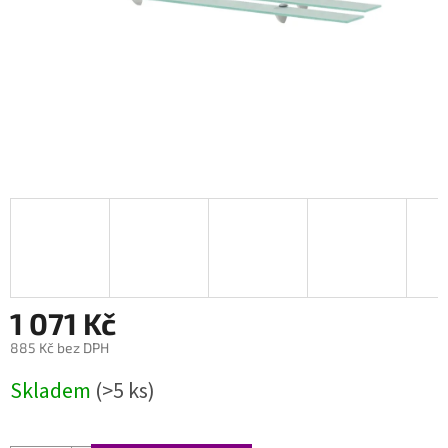
1 071 Kč
885 Kč bez DPH
Měrná
Skladem
(>5 ks)
cena: