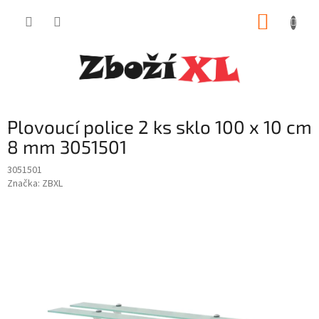
Přejít
NÁKUP
na
obsah
KOŠÍK
Plovoucí police 2 ks sklo 100 x 10 cm
8 mm 3051501
3051501
Značka:
ZBXL