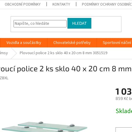
OBCHODNÍ PODMÍNKY
KONTAKTY
PODMÍNKY OCHRANY OSOBNÍC
HLEDAT
Vozidla a součástky
Chovatelské potřeby
Sportovní náčiní
římsy
Plovoucí police 2 ks sklo 40 x 20 cm 8 mm 3051519
oucí police 2 ks sklo 40 x 20 cm 8 m
ZBXL
1 03
859 Kč b
Měrná
Skla
cena: