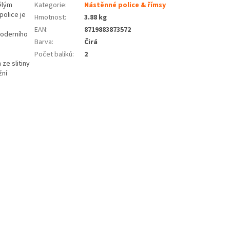
vělým
Kategorie
:
Nástěnné police & římsy
olice je
Hmotnost
:
3.88 kg
EAN
:
8719883873572
moderního
Barva
:
Čirá
Počet balíků
:
2
ze slitiny
žní