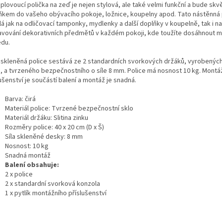
plovoucí polička na zeď je nejen stylová, ale také velmi funkční a bude sk
ňkem do vašeho obývacího pokoje, ložnice, koupelny apod. Tato nástěnná p
á jak na odličovací tamponky, mydlenky a další doplňky v koupelně, tak i na
avování dekorativních předmětů v každém pokoji, kde toužíte dosáhnout 
edu.
 skleněná police sestává ze 2 standardních svorkových držáků, vyrobených 
u, a tvrzeného bezpečnostního o síle 8 mm. Police má nosnost 10 kg. Montá
ušenství je součástí balení a montáž je snadná.
Barva: čirá
Materiál police: Tvrzené bezpečnostní sklo
Materiál držáku: Slitina zinku
Rozměry police: 40 x 20 cm (D x Š)
Síla skleněné desky: 8 mm
Nosnost: 10 kg
Snadná montáž
Balení obsahuje:
2 x police
2 x standardní svorková konzola
1 x pytlík montážního příslušenství