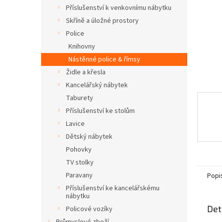
n
Příslušenství k venkovnímu nábytku
e
Skříně a úložné prostory
l
Police
Knihovny
Nástěnné police & římsy
Židle a křesla
Kancelářský nábytek
Taburety
Příslušenství ke stolům
Lavice
Dětský nábytek
Pohovky
TV stolky
Paravany
Popi
Příslušenství ke kancelářskému
nábytku
Det
Policové vozíky