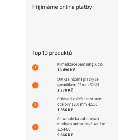
Přijímáme online platby
Top 10 produktů
Klimatizace Samsung AR35
16 490 Kč
500 ks Prázdné placky se
špendlíkem 44 mm 30059
1 378 Kč
Grilovací rožeň s motorem
ocelový 1200 mm 42250
1 956 Kč
Automatická zatahovací
markýza antracitová 4 x 3 m
3154488
9 666 Kč