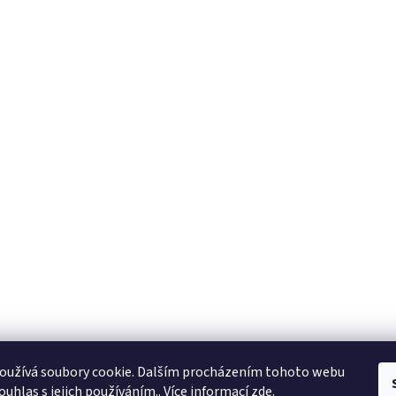
oužívá soubory cookie. Dalším procházením tohoto webu
ouhlas s jejich používáním.. Více informací
zde
.