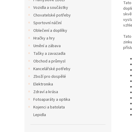
Průmyslové zboží
Tato 
Vozidla a součástky
dopl
skvěl
Chovatelské potřeby
vyst
Sportovní náčiní
vzhl
Oblečení a doplňky
Tato
Hračky a hry
zink
Umění a zábava
přísl
Tašky a zavazadla
Obchod a průmysl
Kancelářské potřeby
Zboží pro dospělé
Elektronika
Zdraví a krása
Fotoaparáty a optika
Kojenci a batolata
Lepidla