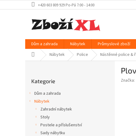
Přejít
+420 603 809 929 Po-Pá 7:00 - 14:00
na
obsah
Dům a zahrada
Nábytek
Průmyslové zboží
Domů
Nábytek
Police
Nástěnné police & 
P
Plov
o
Přeskočit
s
Značka:
Kategorie
kategorie
t
r
Dům a zahrada
a
Nábytek
n
Zahradní nábytek
n
í
Stoly
p
Postele a příslušenství
a
Sady nábytku