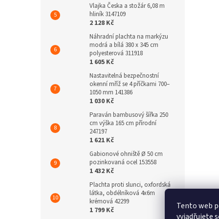
Vlajka Česka a stožár 6,08 m
hliník 3147109
2 128 Kč
Náhradní plachta na markýzu
modrá a bílá 380 x 345 cm
polyesterová 311918
1 605 Kč
Nastavitelná bezpečnostní
okenní mříž se 4 příčkami 700–
1050 mm 141386
1 030 Kč
Paraván bambusový šířka 250
cm výška 165 cm přírodní
247197
1 621 Kč
Gabionové ohniště Ø 50 cm
pozinkovaná ocel 153558
1 432 Kč
Plachta proti slunci, oxfordská
látka, obdélníková 4x6m
krémová 42299
Tento web p
1 799 Kč
vyjadřujete s