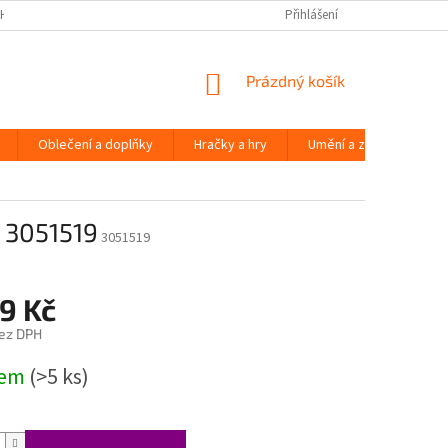
H ÚDAJŮ
Přihlášení
NÁKUPNÍ
Prázdný košík
KOŠÍK
Oblečení a doplňky
Hračky a hry
Umění a zábava
m 3051519
3051519
9 Kč
ez DPH
dem
(>5 ks)