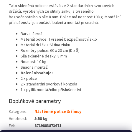
Tato skleněná police sestává ze 2 standardních svorkových
držáků, vyrobených ze slitiny zinku, a tvrzeného
bezpečnostního o síle 8 mm. Police má nosnost 10 kg. Montážní
příslušenství je součástí balení a montáž je snadná.
Barva: černá
Materiál police: Tvrzené bezpečnostní sklo
Materiál držáku: Slitina zinku
Rozměry police: 60 x 20 cm (D x Š)
Síla skleněné desky: 8 mm
Nosnost: 10 kg
Snadná montáž
Balení obsahuje:
2 x police
2 x standardní svorková konzola
1 x pytlík montážního příslušenství
Doplňkové parametry
Kategorie
:
Nástěnné police & římsy
Hmotnost
:
5.58 kg
EAN
:
8719883873671