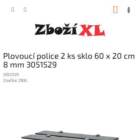
Přejít
NÁKUP
na
obsah
KOŠÍK
Plovoucí police 2 ks sklo 60 x 20 cm
8 mm 3051529
3051529
Značka:
ZBXL