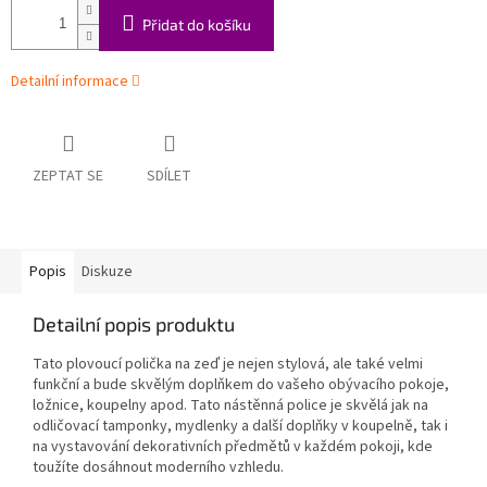
Přidat do košíku
Detailní informace
ZEPTAT SE
SDÍLET
Popis
Diskuze
Detailní popis produktu
Tato plovoucí polička na zeď je nejen stylová, ale také velmi
funkční a bude skvělým doplňkem do vašeho obývacího pokoje,
ložnice, koupelny apod. Tato nástěnná police je skvělá jak na
odličovací tamponky, mydlenky a další doplňky v koupelně, tak i
na vystavování dekorativních předmětů v každém pokoji, kde
toužíte dosáhnout moderního vzhledu.