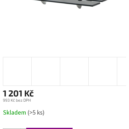
1 201 Kč
993 Kč bez DPH
Měrná
Skladem
(>5 ks)
cena: