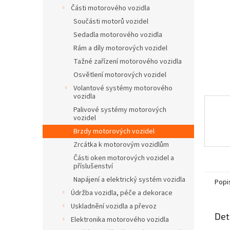
n
Části motorového vozidla
e
Součásti motorů vozidel
l
Sedadla motorového vozidla
Rám a díly motorových vozidel
Tažné zařízení motorového vozidla
Osvětlení motorových vozidel
Volantové systémy motorového
vozidla
Palivové systémy motorových
vozidel
Brzdy motorových vozidel
Zrcátka k motorovým vozidlům
Části oken motorových vozidel a
příslušenství
Napájení a elektrický systém vozidla
Popi
Údržba vozidla, péče a dekorace
Uskladnění vozidla a převoz
Det
Elektronika motorového vozidla