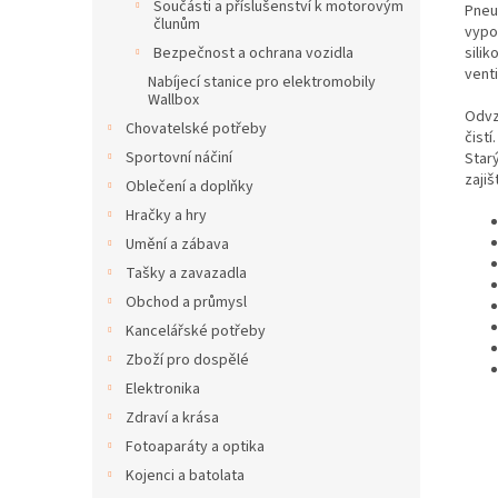
Součásti a příslušenství k motorovým
Pneu
člunům
vypo
sili
Bezpečnost a ochrana vozidla
vent
Nabíjecí stanice pro elektromobily
Wallbox
Odvz
Chovatelské potřeby
čistí
Sportovní náčiní
Starý
zaji
Oblečení a doplňky
Hračky a hry
Umění a zábava
Tašky a zavazadla
Obchod a průmysl
Kancelářské potřeby
Zboží pro dospělé
Elektronika
Zdraví a krása
Fotoaparáty a optika
Kojenci a batolata