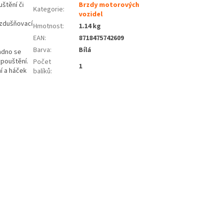
štění či
Brzdy motorových
Kategorie
:
vozidel
vzdušňovací
Hmotnost
:
1.14 kg
EAN
:
8718475742609
Barva
:
Bílá
adno se
ypouštění.
Počet
1
ní a háček
balíků
: