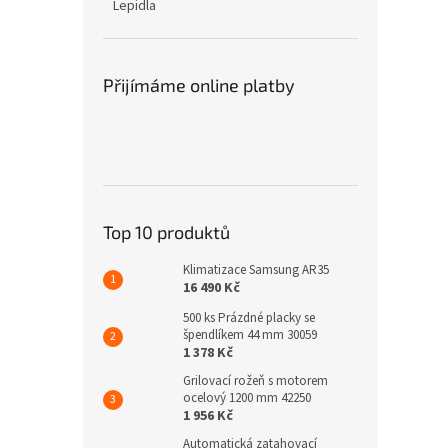
Lepidla
Přijímáme online platby
Top 10 produktů
Klimatizace Samsung AR35
16 490 Kč
500 ks Prázdné placky se
špendlíkem 44 mm 30059
1 378 Kč
Grilovací rožeň s motorem
ocelový 1200 mm 42250
1 956 Kč
Automatická zatahovací