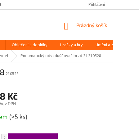
H ÚDAJŮ
Přihlášení
NÁKUPNÍ
Prázdný košík
KOŠÍK
Oblečení a doplňky
Hračky a hry
Umění a zábava
idel
Pneumatický odvzdušňovač brzd 2 l 210528
28
210528
8 Kč
 bez DPH
dem
(>5 ks)