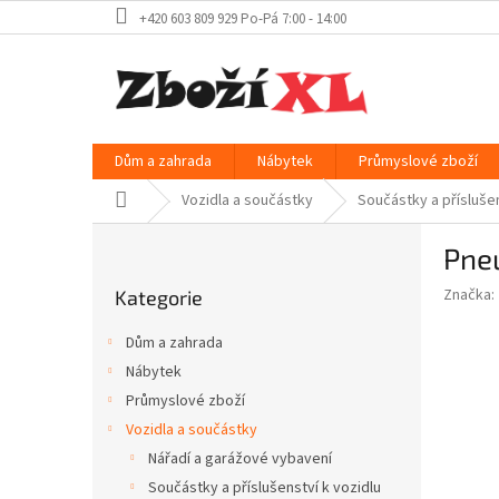
Přejít
+420 603 809 929 Po-Pá 7:00 - 14:00
na
obsah
Dům a zahrada
Nábytek
Průmyslové zboží
Domů
Vozidla a součástky
Součástky a příslušen
P
Pne
o
Přeskočit
s
Značka:
Kategorie
kategorie
t
r
Dům a zahrada
a
Nábytek
n
Průmyslové zboží
n
í
Vozidla a součástky
p
Nářadí a garážové vybavení
a
Součástky a příslušenství k vozidlu