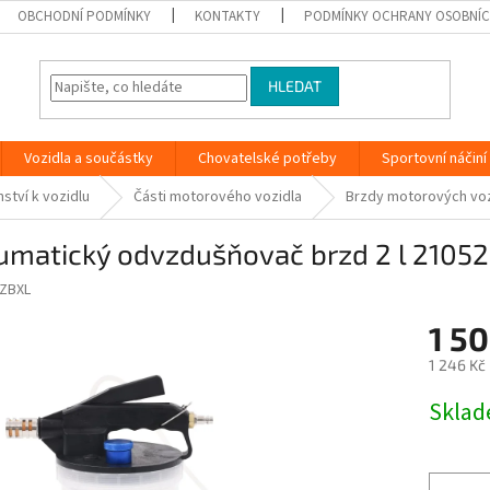
OBCHODNÍ PODMÍNKY
KONTAKTY
PODMÍNKY OCHRANY OSOBNÍC
HLEDAT
Vozidla a součástky
Chovatelské potřeby
Sportovní náčiní
ství k vozidlu
Části motorového vozidla
Brzdy motorových voz
umatický odvzdušňovač brzd 2 l 2105
ZBXL
1 50
1 246 Kč
Měrná
Skla
cena: