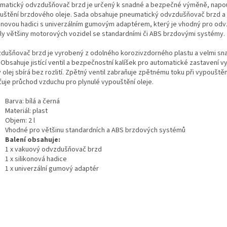
matický odvzdušňovač brzd je určený k snadné a bezpečné výměně, napou
uštění brzdového oleje. Sada obsahuje pneumatický odvzdušňovač brzd a
konovou hadici s univerzálním gumovým adaptérem, který je vhodný pro od
ily většiny motorových vozidel se standardními či ABS brzdovými systémy.
dušňovač brzd je vyrobený z odolného korozivzdorného plastu a velmi sn
. Obsahuje jistící ventil a bezpečnostní kalíšek pro automatické zastavení v
 olej sbírá bez rozlití. Zpětný ventil zabraňuje zpětnému toku při vypouště
šťuje průchod vzduchu pro plynulé vypouštění oleje.
Barva: bílá a černá
Materiál: plast
Objem: 2 l
Vhodné pro většinu standardních a ABS brzdových systémů
Balení obsahuje:
1 x vakuový odvzdušňovač brzd
1 x silikonová hadice
1 x univerzální gumový adaptér