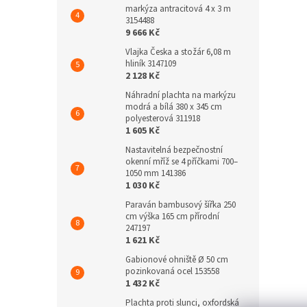
markýza antracitová 4 x 3 m
3154488
9 666 Kč
Vlajka Česka a stožár 6,08 m
hliník 3147109
2 128 Kč
Náhradní plachta na markýzu
modrá a bílá 380 x 345 cm
polyesterová 311918
1 605 Kč
Nastavitelná bezpečnostní
okenní mříž se 4 příčkami 700–
1050 mm 141386
1 030 Kč
Paraván bambusový šířka 250
cm výška 165 cm přírodní
247197
1 621 Kč
Gabionové ohniště Ø 50 cm
pozinkovaná ocel 153558
1 432 Kč
Plachta proti slunci, oxfordská