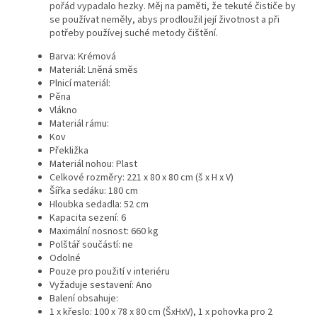
pořád vypadalo hezky. Měj na paměti, že tekuté čističe by
se používat neměly, abys prodloužil její životnost a při
potřeby používej suché metody čištění.
Barva: Krémová
Materiál: Lněná směs
Plnicí materiál:
Pěna
Vlákno
Materiál rámu:
Kov
Překližka
Materiál nohou: Plast
Celkové rozměry: 221 x 80 x 80 cm (š x H x V)
Šířka sedáku: 180 cm
Hloubka sedadla: 52 cm
Kapacita sezení: 6
Maximální nosnost: 660 kg
Polštář součástí: ne
Odolné
Pouze pro použití v interiéru
Vyžaduje sestavení: Ano
Balení obsahuje:
1 x křeslo: 100 x 78 x 80 cm (ŠxHxV), 1 x pohovka pro 2