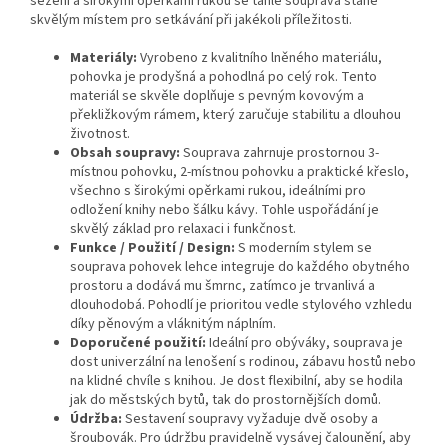
sezení a širokými opěrkami rukou se tahle souprava stane
skvělým místem pro setkávání při jakékoli příležitosti.
Materiály:
Vyrobeno z kvalitního lněného materiálu,
pohovka je prodyšná a pohodlná po celý rok. Tento
materiál se skvěle doplňuje s pevným kovovým a
překližkovým rámem, který zaručuje stabilitu a dlouhou
životnost.
Obsah soupravy:
Souprava zahrnuje prostornou 3-
místnou pohovku, 2-místnou pohovku a praktické křeslo,
všechno s širokými opěrkami rukou, ideálními pro
odložení knihy nebo šálku kávy. Tohle uspořádání je
skvělý základ pro relaxaci i funkčnost.
Funkce / Použití / Design:
S moderním stylem se
souprava pohovek lehce integruje do každého obytného
prostoru a dodává mu šmrnc, zatímco je trvanlivá a
dlouhodobá. Pohodlí je prioritou vedle stylového vzhledu
díky pěnovým a vláknitým náplním.
Doporučené použití:
Ideální pro obýváky, souprava je
dost univerzální na lenošení s rodinou, zábavu hostů nebo
na klidné chvíle s knihou. Je dost flexibilní, aby se hodila
jak do městských bytů, tak do prostornějších domů.
Údržba:
Sestavení soupravy vyžaduje dvě osoby a
šroubovák. Pro údržbu pravidelně vysávej čalounění, aby