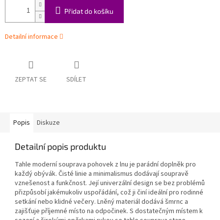
Přidat do košíku
Detailní informace
ZEPTAT SE
SDÍLET
Popis
Diskuze
Detailní popis produktu
Tahle moderní souprava pohovek z lnu je parádní doplněk pro
každý obývák. Čisté linie a minimalismus dodávají soupravě
vznešenost a funkčnost. Její univerzální design se bez problémů
přizpůsobí jakémukoliv uspořádání, což ji činí ideální pro rodinné
setkání nebo klidné večery. Lněný materiál dodává šmrnc a
zajišťuje příjemné místo na odpočinek. S dostatečným místem k