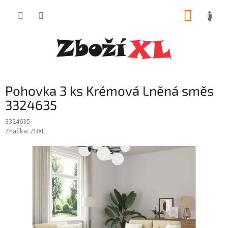
Přejít
NÁKUP
na
obsah
KOŠÍK
Pohovka 3 ks Krémová Lněná směs
3324635
3324635
Značka:
ZBXL