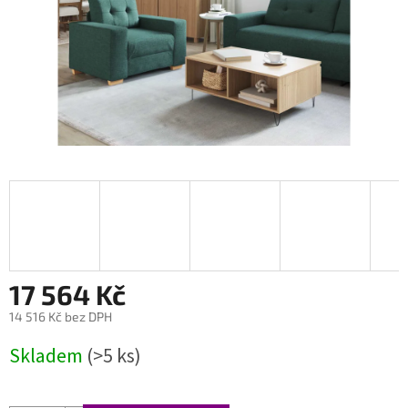
17 564 Kč
14 516 Kč bez DPH
Měrná
Skladem
(>5 ks)
cena: