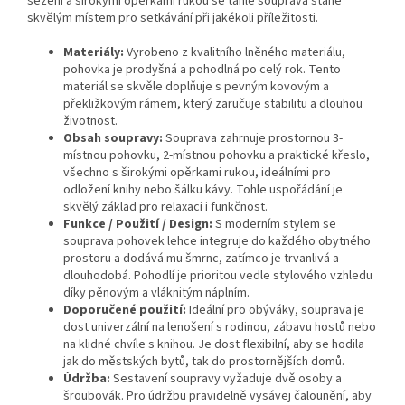
sezení a širokými opěrkami rukou se tahle souprava stane
skvělým místem pro setkávání při jakékoli příležitosti.
Materiály:
Vyrobeno z kvalitního lněného materiálu,
pohovka je prodyšná a pohodlná po celý rok. Tento
materiál se skvěle doplňuje s pevným kovovým a
překližkovým rámem, který zaručuje stabilitu a dlouhou
životnost.
Obsah soupravy:
Souprava zahrnuje prostornou 3-
místnou pohovku, 2-místnou pohovku a praktické křeslo,
všechno s širokými opěrkami rukou, ideálními pro
odložení knihy nebo šálku kávy. Tohle uspořádání je
skvělý základ pro relaxaci i funkčnost.
Funkce / Použití / Design:
S moderním stylem se
souprava pohovek lehce integruje do každého obytného
prostoru a dodává mu šmrnc, zatímco je trvanlivá a
dlouhodobá. Pohodlí je prioritou vedle stylového vzhledu
díky pěnovým a vláknitým náplním.
Doporučené použití:
Ideální pro obýváky, souprava je
dost univerzální na lenošení s rodinou, zábavu hostů nebo
na klidné chvíle s knihou. Je dost flexibilní, aby se hodila
jak do městských bytů, tak do prostornějších domů.
Údržba:
Sestavení soupravy vyžaduje dvě osoby a
šroubovák. Pro údržbu pravidelně vysávej čalounění, aby