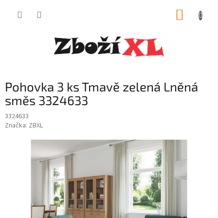
Přejít
NÁKUP
na
obsah
KOŠÍK
Pohovka 3 ks Tmavě zelená Lněná
směs 3324633
3324633
Značka:
ZBXL