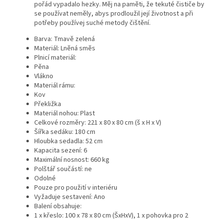
pořád vypadalo hezky. Měj na paměti, že tekuté čističe by
se používat neměly, abys prodloužil její životnost a při
potřeby používej suché metody čištění.
Barva: Tmavě zelená
Materiál: Lněná směs
Plnicí materiál:
Pěna
Vlákno
Materiál rámu:
Kov
Překližka
Materiál nohou: Plast
Celkové rozměry: 221 x 80 x 80 cm (š x H x V)
Šířka sedáku: 180 cm
Hloubka sedadla: 52 cm
Kapacita sezení: 6
Maximální nosnost: 660 kg
Polštář součástí: ne
Odolné
Pouze pro použití v interiéru
Vyžaduje sestavení: Ano
Balení obsahuje:
1 x křeslo: 100 x 78 x 80 cm (ŠxHxV), 1 x pohovka pro 2