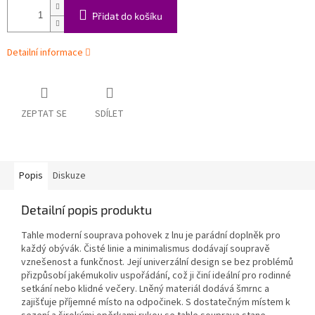
Přidat do košíku
Detailní informace
ZEPTAT SE
SDÍLET
Popis
Diskuze
Detailní popis produktu
Tahle moderní souprava pohovek z lnu je parádní doplněk pro
každý obývák. Čisté linie a minimalismus dodávají soupravě
vznešenost a funkčnost. Její univerzální design se bez problémů
přizpůsobí jakémukoliv uspořádání, což ji činí ideální pro rodinné
setkání nebo klidné večery. Lněný materiál dodává šmrnc a
zajišťuje příjemné místo na odpočinek. S dostatečným místem k