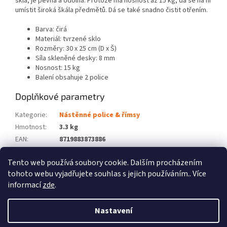
skla, je pevná a odolná. Protože má nosnost až 15 kg, dá se na ni
umístit široká škála předmětů. Dá se také snadno čistit otřením.
Barva: čirá
Materiál: tvrzené sklo
Rozměry: 30 x 25 cm (D x Š)
Síla skleněné desky: 8 mm
Nosnost: 15 kg
Balení obsahuje 2 police
Doplňkové parametry
Kategorie
:
Nástěnné police & římsy
Hmotnost
:
3.3 kg
EAN
:
8719883873886
Barva
:
Čirá
Tento web používá soubory cookie. Dalším procházením
Počet balíků
:
2
tohoto webu vyjadřujete souhlas s jejich používáním.. Více
informací
zde
.
Z
á
Nastavení
Vytvořil Shoptet
p
a