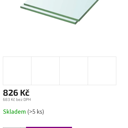
826 Kč
683 Kč bez DPH
Měrná
Skladem
(>5 ks)
cena: