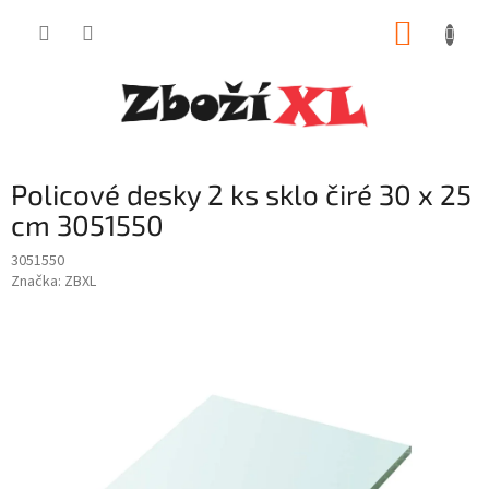
Přejít
NÁKUP
na
obsah
KOŠÍK
Policové desky 2 ks sklo čiré 30 x 25
cm 3051550
3051550
Značka:
ZBXL