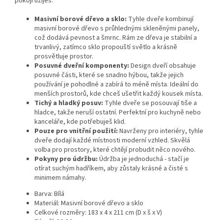
pokoji užiješ.
Masivní borové dřevo a sklo:
Tyhle dveře kombinují
masivní borové dřevo s průhlednými skleněnými panely,
což dodává pevnost a šmrnc. Rám ze dřeva je stabilní a
trvanlivý, zatímco sklo propouští světlo a krásně
prosvětluje prostor.
Posuvné dveřní komponenty:
Design dveří obsahuje
posuvné části, které se snadno hýbou, takže jejich
používání je pohodlné a zabírá to méně místa. Ideální do
menších prostorů, kde chceš ušetřit každý kousek místa.
Tichý a hladký posuv:
Tyhle dveře se posouvají tiše a
hladce, takže neruší ostatní. Perfektní pro kuchyně nebo
kanceláře, kde potřebuješ klid.
Pouze pro vnitřní použití:
Navrženy pro interiéry, tyhle
dveře dodají každé místnosti moderní vzhled. Skvělá
volba pro prostory, které chtějí probudit něco nového.
Pokyny pro údržbu:
Údržba je jednoduchá - stačí je
otírat suchým hadříkem, aby zůstaly krásné a čisté s
minimem námahy.
Barva: Bílá
Materiál: Masivní borové dřevo a sklo
Celkové rozměry: 183 x 4 x 211 cm (D x š x V)