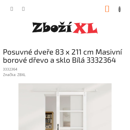
Přejít
NÁKUP
na
obsah
KOŠÍK
Posuvné dveře 83 x 211 cm Masivní
borové dřevo a sklo Bílá 3332364
3332364
Značka:
ZBXL