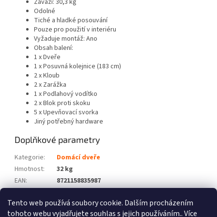
Závaží: 30,3 kg
Odolné
Tiché a hladké posouvání
Pouze pro použití v interiéru
Vyžaduje montáž: Ano
Obsah balení:
1 x Dveře
1 x Posuvná kolejnice (183 cm)
2 x Kloub
2 x Zarážka
1 x Podlahový vodítko
2 x Blok proti skoku
5 x Upevňovací svorka
Jiný potřebný hardware
Doplňkové parametry
Kategorie
:
Domácí dveře
Hmotnost
:
32 kg
EAN
:
8721158835987
Barva
:
Bílá
Tento web používá soubory cookie. Dalším procházením
Počet balíků
:
2
tohoto webu vyjadřujete souhlas s jejich používáním.. Více