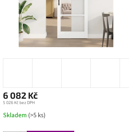
6 082 Kč
5 026 Kč bez DPH
Měrná
Skladem
(>5 ks)
cena: