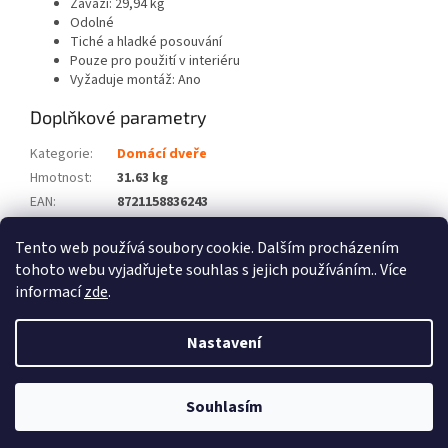
Závaží: 29,94 kg
Odolné
Tiché a hladké posouvání
Pouze pro použití v interiéru
Vyžaduje montáž: Ano
Doplňkové parametry
Kategorie
:
Domácí dveře
Hmotnost
:
31.63 kg
EAN
:
8721158836243
Barva
:
Bílá
Tento web používá soubory cookie. Dalším procházením
Počet balíků
:
2
tohoto webu vyjadřujete souhlas s jejich používáním.. Více
informací
zde
.
Z
á
Nastavení
Vytvořil Shoptet
p
a
t
Souhlasím
Copyright 2026
Zboží XL
. Všechna práva vyhrazena.
í