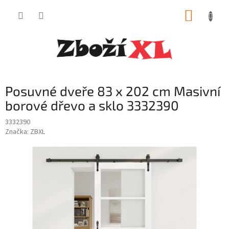
Přejít
NÁKUP
na
obsah
KOŠÍK
Posuvné dveře 83 x 202 cm Masivní
borové dřevo a sklo 3332390
3332390
Značka:
ZBXL