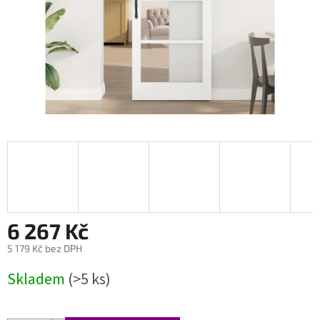
6 267 Kč
5 179 Kč bez DPH
Měrná
Skladem
(>5 ks)
cena: