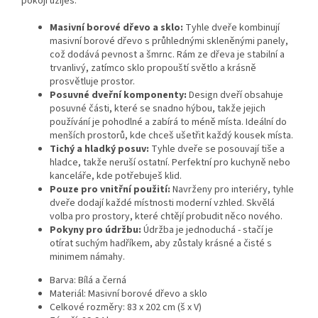
pokoji užiješ.
Masivní borové dřevo a sklo:
Tyhle dveře kombinují
masivní borové dřevo s průhlednými skleněnými panely,
což dodává pevnost a šmrnc. Rám ze dřeva je stabilní a
trvanlivý, zatímco sklo propouští světlo a krásně
prosvětluje prostor.
Posuvné dveřní komponenty:
Design dveří obsahuje
posuvné části, které se snadno hýbou, takže jejich
používání je pohodlné a zabírá to méně místa. Ideální do
menších prostorů, kde chceš ušetřit každý kousek místa.
Tichý a hladký posuv:
Tyhle dveře se posouvají tiše a
hladce, takže neruší ostatní. Perfektní pro kuchyně nebo
kanceláře, kde potřebuješ klid.
Pouze pro vnitřní použití:
Navrženy pro interiéry, tyhle
dveře dodají každé místnosti moderní vzhled. Skvělá
volba pro prostory, které chtějí probudit něco nového.
Pokyny pro údržbu:
Údržba je jednoduchá - stačí je
otírat suchým hadříkem, aby zůstaly krásné a čisté s
minimem námahy.
Barva: Bílá a černá
Materiál: Masivní borové dřevo a sklo
Celkové rozměry: 83 x 202 cm (š x V)