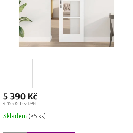
5 390 Kč
4 455 Kč bez DPH
Měrná
Skladem
(>5 ks)
cena: