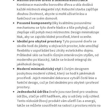
Masivní borové dřevo a skleněná konstrukce
Kombinace masivního borového dřeva a skla dodává
každé místnosti elegantní styl. Robustní stavba zajišťuje
dlouhou životnost, abyste si mohli užívat krásu a
funkčnost ve svém domově.
Posuvné komponenty
Díky kvalitnímu posuvnému
mechanismu se tyto dveře hladce a tiše pohybují, což
zlepšuje váš pohyb mezi místnostmi. Design minimalizuje
hluk, aby se zajistilo klidné prostředí, které oceníte.
Ideální pro obytné prostory
Tyto posuvné dveře se
skvěle hodí do jídelny a obývacích prostor, kde umožňují
flexibilitu v uspořádání bez ztráty estetického dojmu.
Průhledné sklo se hodí k různým interiérovým stylům, od
moderního po klasický, takže se krásně integrují do
jakéhokoli designu.
Moderní minimalistický styl
S čistým designem
poskytnou moderní vzhled, který se hodí k jakémukoli
prostředí. Jejich minimální dekorace vytváří čisté linie a
funkční design, což je činí ideálními pro obytné i profesní
prostory.
Jednoduchá údržba
Dveře jsou navržené pro snadnou
údržbu, stačí je otřít hadříkem, aby si udržely svůj vzhled.
Tento nízkoúdržbový produkt vám ušetří čas a energii,
takže se můžete soustředit na radost z prostoru místo na