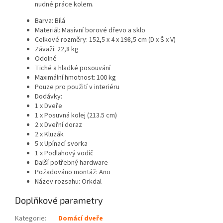
nudné práce kolem.
Barva: Bílá
Materiál: Masivní borové dřevo a sklo
Celkové rozměry: 152,5 x 4 x 198,5 cm (D x Š x V)
Závaží: 22,8 kg
Odolné
Tiché a hladké posouvání
Maximální hmotnost: 100 kg
Pouze pro použití v interiéru
Dodávky:
1 x Dveře
1 x Posuvná kolej (213.5 cm)
2 x Dveřní doraz
2 x Kluzák
5 x Upínací svorka
1 x Podlahový vodič
Další potřebný hardware
Požadováno montáž: Ano
Název rozsahu: Orkdal
Doplňkové parametry
Kategorie
:
Domácí dveře