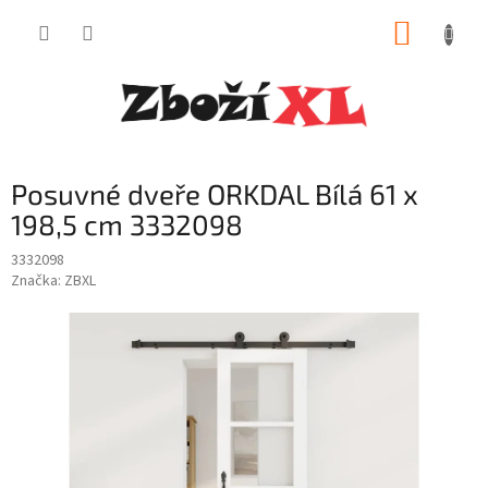
Přejít
NÁKUP
na
obsah
KOŠÍK
Posuvné dveře ORKDAL Bílá 61 x
198,5 cm 3332098
3332098
Značka:
ZBXL