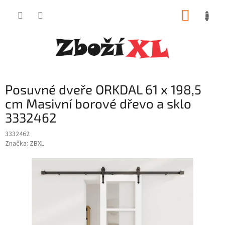
Přejít
NÁKUP
na
obsah
KOŠÍK
Posuvné dveře ORKDAL 61 x 198,5
cm Masivní borové dřevo a sklo
3332462
3332462
Značka:
ZBXL