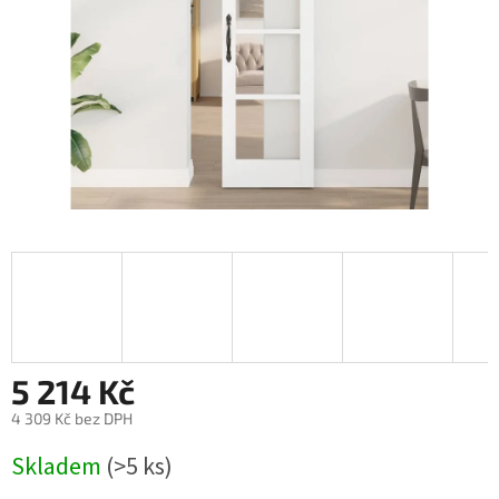
5 214 Kč
4 309 Kč bez DPH
Měrná
Skladem
(>5 ks)
cena: