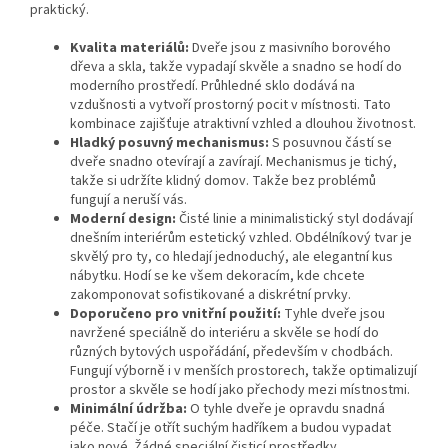
praktický.
Kvalita materiálů:
Dveře jsou z masivního borového
dřeva a skla, takže vypadají skvěle a snadno se hodí do
moderního prostředí. Průhledné sklo dodává na
vzdušnosti a vytvoří prostorný pocit v místnosti. Tato
kombinace zajišťuje atraktivní vzhled a dlouhou životnost.
Hladký posuvný mechanismus:
S posuvnou částí se
dveře snadno otevírají a zavírají. Mechanismus je tichý,
takže si udržíte klidný domov. Takže bez problémů
fungují a neruší vás.
Moderní design:
Čisté linie a minimalistický styl dodávají
dnešním interiérům estetický vzhled. Obdélníkový tvar je
skvělý pro ty, co hledají jednoduchý, ale elegantní kus
nábytku. Hodí se ke všem dekoracím, kde chcete
zakomponovat sofistikované a diskrétní prvky.
Doporučeno pro vnitřní použití:
Tyhle dveře jsou
navržené speciálně do interiéru a skvěle se hodí do
různých bytových uspořádání, především v chodbách.
Fungují výborně i v menších prostorech, takže optimalizují
prostor a skvěle se hodí jako přechody mezi místnostmi.
Minimální údržba:
O tyhle dveře je opravdu snadná
péče. Stačí je otřít suchým hadříkem a budou vypadat
jako nové. Žádné speciální čisticí prostředky