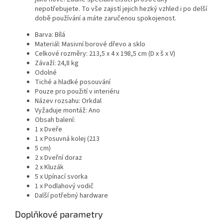
nepotřebujete. To vše zajistí jejich hezký vzhled i po delší
době používání a máte zaručenou spokojenost.
Barva: Bílá
Materiál: Masivní borové dřevo a sklo
Celkové rozměry: 213,5 x 4 x 198,5 cm (D x š x V)
Závaží: 24,8 kg
Odolné
Tiché a hladké posouvání
Pouze pro použití v interiéru
Název rozsahu: Orkdal
Vyžaduje montáž: Ano
Obsah balení:
1 x Dveře
1 x Posuvná kolej (213
5 cm)
2 x Dveřní doraz
2 x Kluzák
5 x Upínací svorka
1 x Podlahový vodič
Další potřebný hardware
Doplňkové parametry