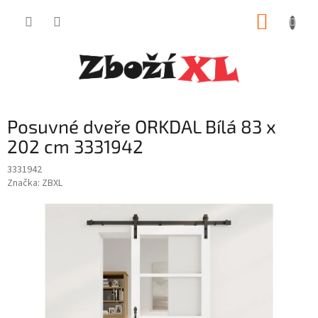
Přejít
NÁKUP
na
obsah
KOŠÍK
Posuvné dveře ORKDAL Bílá 83 x
202 cm 3331942
3331942
Značka:
ZBXL