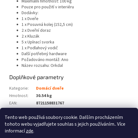
Maximální hmotnost: 100 kg
Pouze pro použití v interiéru
Dodávky:
1 x Dveře
1 x Posuvná kolej (152,5 cm)
2 x Dveřní doraz
2 x Kluzák
5 x Upínací svorka
1 x Podlahový vodič
Další potřebný hardware
Požadováno montáž: Ano
Název rozsahu: Orkdal
Doplňkové parametry
Kategorie
:
Domácí dveře
Hmotnost
:
30.54 kg
EAN
:
8721158831767
Barva
:
Bílá
Tento web používá soubory cookie. Dalším procházením
Počet balíků
:
2
tohoto webu vyjadřujete souhlas s jejich používáním.. Více
informací
zde
.
Z