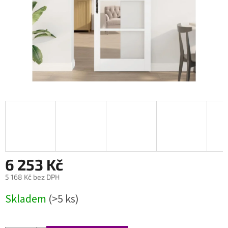
6 253 Kč
5 168 Kč bez DPH
Měrná
Skladem
(>5 ks)
cena: