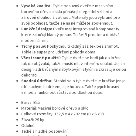
Vysoká kvalita:
Tyhle posuvný dveře z masivního
borového dřeva a skla přinášejí elegantní vzhled a
zároveň dlouhou životnost. Materiály jsou vybrané pro
svoji odolnost, takže se na ně můžete spolehnout.
Funkční design:
Dveře mají integrované komponenty,
které zaručují hladký posuv. To šetří prostor a dodává
moderní šmrnc.
Tichý posuv:
Poskytnou ti klidný zážitek bez šramotu.
Tohle je super pro udržení pohody doma.
Všestranné použití:
Tyhle dveře se hodí jak do ložnic,
tak do obýváků, takže musíš mít v interiéru soulad. Jejich
design ladí k různým nábytkovým stylům a zkrášluje celou
dekoraci.
Snadná údržba:
Starání se o tyhle dveře je hračka: jen je
otři suchým hadříkem, a je hotovo. Takže jejich krásný
vzhled a funkčnost zůstává po dlouhou dobu.
Barva: Bílá
Materiál: Masivní borové dřevo a sklo
Celkové rozměry: 152,5 x 4 x 202 cm (D x Š x V)
Závaží: 29 kg
Odolné
Tiché a hladké posouvání