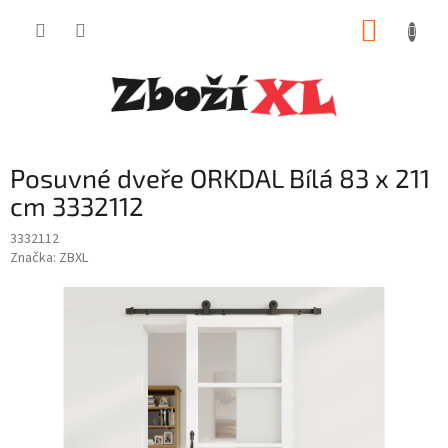
Přejít
NÁKUP
na
obsah
KOŠÍK
Posuvné dveře ORKDAL Bílá 83 x 211
cm 3332112
3332112
Značka:
ZBXL