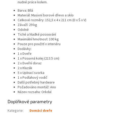
nudné práce kolem.
Barva: Bílá
Materiál: Masivní borové dřevo a sklo
Celkové rozměry: 152,5 x 4 x 211 cm (D x Š x V)
Závaží: 29 kg
Odolné
Tiché a hladké posouvání
Maximální hmotnost: 100 kg
Pouze pro použití v interiéru
Dodávky:
1 x Dveře
1 x Posuvná kolej (213.5 cm)
2 x Dveřní doraz
2 x Kluzák
5 x Upínací svorka
1 x Podlahový vodič
Další potřebný hardware
Požadováno montáž: Ano
Název rozsahu: Orkdal
Doplňkové parametry
Kategorie
:
Domácí dveře