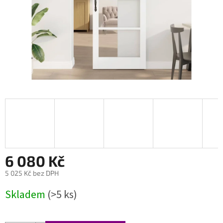
6 080 Kč
5 025 Kč bez DPH
Měrná
Skladem
(>5 ks)
cena: