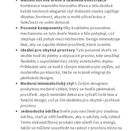
Masivní borové dřevo a skleněná konstrukce
Kombinace masivního borového dřeva a skla dodává
každé místnosti elegantní styl. Robustní stavba zajišťuje
dlouhou životnost, abyste si mohli užívat krásu a
funkčnost ve svém domově.
Posuvné komponenty
Díky kvalitnímu posuvnému
mechanismu se tyto dveře hladce a tiše pohybují, což
zlepšuje váš pohyb mezi místnostmi. Design minimalizuje
hluk, aby se zajistilo klidné prostředí, které oceníte.
Ideální pro obytné prostory
Tyto posuvné dveře se
skvěle hodí do jídelny a obývacích prostor, kde umožňují
flexibilitu v uspořádání bez ztráty estetického dojmu.
Průhledné sklo se hodí k různým interiérovým stylům, od
moderního po klasický, takže se krásně integrují do
jakéhokoli designu.
Moderní minimalistický styl
S čistým designem
poskytnou moderní vzhled, který se hodí k jakémukoli
prostředí. Jejich minimální dekorace vytváří čisté linie a
funkční design, což je činí ideálními pro obytné i profesní
prostory.
Jednoduchá údržba
Dveře jsou navržené pro snadnou
údržbu, stačí je otřít hadříkem, aby si udržely svůj vzhled.
Tento nízkoúdržbový produkt vám ušetří čas a energii,
takže se můžete soustředit na radost z prostoru místo na